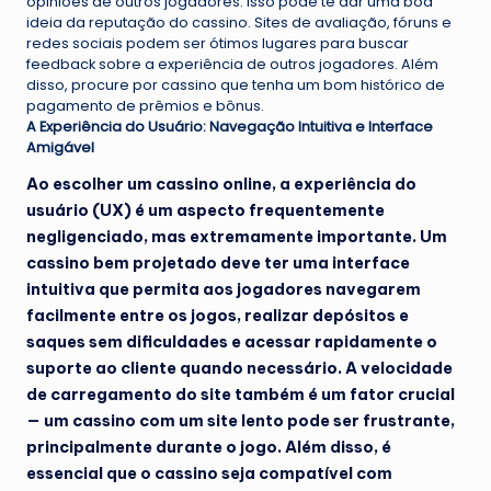
opiniões de outros jogadores. Isso pode te dar uma boa
ideia da reputação do cassino. Sites de avaliação, fóruns e
redes sociais podem ser ótimos lugares para buscar
feedback sobre a experiência de outros jogadores. Além
disso, procure por cassino que tenha um bom histórico de
pagamento de prêmios e bônus.
A Experiência do Usuário: Navegação Intuitiva e Interface
Amigável
Ao escolher um cassino online, a
experiência do
usuário (UX)
é um aspecto frequentemente
negligenciado, mas extremamente importante. Um
cassino bem projetado deve ter uma
interface
intuitiva
que permita aos jogadores navegarem
facilmente entre os jogos, realizar depósitos e
saques sem dificuldades e acessar rapidamente o
suporte ao cliente quando necessário. A
velocidade
de carregamento
do site também é um fator crucial
— um cassino com um site lento pode ser frustrante,
principalmente durante o jogo. Além disso, é
essencial que o cassino seja
compatível com