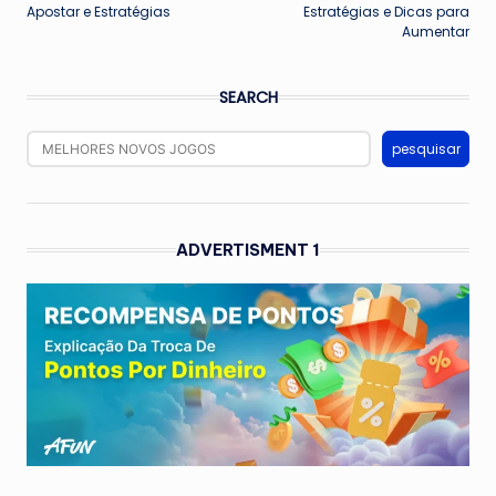
navigation
Apostar e Estratégias
Estratégias e Dicas para
Aumentar
SEARCH
pesquisar
ADVERTISMENT 1