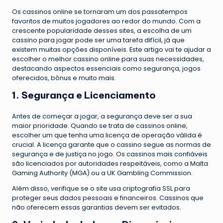
Os cassinos online se tornaram um dos passatempos
favoritos de muitos jogadores ao redor do mundo. Com a
crescente popularidade desses sites, a escolha de um
cassino para jogar pode ser uma tarefa difícil, já que
existem muitas opções disponíveis. Este artigo vai te ajudar a
escolher o melhor cassino online para suas necessidades,
destacando aspectos essenciais como segurança, jogos
oferecidos, bônus e muito mais.
1. Segurança e Licenciamento
Antes de começar a jogar, a segurança deve ser a sua
maior prioridade. Quando se trata de cassinos online,
escolher um que tenha uma licença de operação válida é
crucial. A licença garante que o cassino segue as normas de
segurança e de justiça no jogo. Os cassinos mais confiáveis
são licenciados por autoridades respeitáveis, como a Malta
Gaming Authority (MGA) ou a UK Gambling Commission.
Além disso, verifique se o site usa criptografia SSL para
proteger seus dados pessoais e financeiros. Cassinos que
não oferecem essas garantias devem ser evitados.