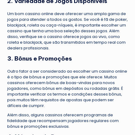
2. Variedade de Jogos Disponíveis
Um bom cassino online deve oferecer uma ampla gama de
jogos para atender a todos os gostos. Se você é fã de poker,
blackjack, roleta ou caça-níqueis, é importante escolher um
cassino que tenha uma boa seleção desses jogos. Além
disso, verifique se o cassino oferece jogos ao vivo, como
roleta e blackjack, que são transmitidos em tempo real com
dealers profissionais.
3. Bônus e Promoções
Outro fator a ser considerado ao escolher um cassino online
é o tipo de bônus e promoções que ele oferece. Muitos
cassinos oferecem bônus de boas-vindas para novos
jogadores, como bônus em depósitos ou rodadas grátis. É
importante verificar os termos e condições desses bônus,
pois muitos têm requisitos de apostas que podem ser
difíceis de cumprir.
Além disso, alguns cassinos oferecem programas de
fidelidade que recompensam jogadores regulares com
bônus e promoções exclusivas.