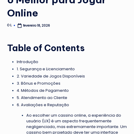
Online
O L
fevereiro 18, 2026
Posted
by
Table of Contents
Introdução
1. Segurança e Licenciamento
2. Variedade de Jogos Disponíveis
3. Bônus e Promoções
4. Métodos de Pagamento
5. Atendimento ao Cliente
6. Avaliações e Reputação
Ao escolher um cassino online, a experiência do
usuário (UX) é um aspecto frequentemente
negligenciado, mas extremamente importante. Um
cassino bem projetado deve ter uma interface