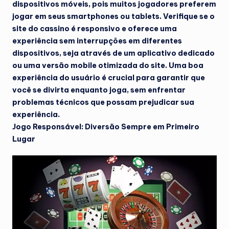
dispositivos móveis
, pois muitos jogadores preferem
jogar em seus smartphones ou tablets. Verifique se o
site do cassino é responsivo e oferece uma
experiência sem interrupções em diferentes
dispositivos, seja através de um aplicativo dedicado
ou uma versão mobile otimizada do site. Uma boa
experiência do usuário é crucial para garantir que
você se divirta enquanto joga, sem enfrentar
problemas técnicos que possam prejudicar sua
experiência.
Jogo Responsável: Diversão Sempre em Primeiro
Lugar