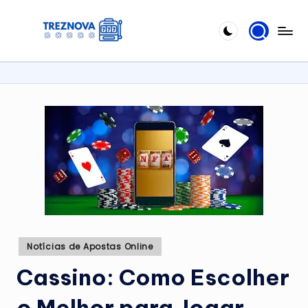
Skip
T
Guia
to
de
content
R
Cassinos
Online
E
e
Avaliações
Z
de
Jogos
N
O
V
A
Posted
Notícias de Apostas Online
in
Cassino: Como Escolher
o Melhor para Jogar