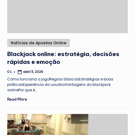
Posted
Notícias de Apostas Online
in
Blackjack online: estratégia, decisões
rápidas e emoção
O L
abril 11, 2026
Posted
by
Como funciona o jogoRegras básicasEstratégias e boas
práticasExperiência do usuárioVantagens do blackjack
onlinePor que é…
Read More