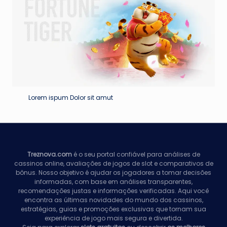
Lorem ispum Dolor sit amut
Treznova.com
é o seu portal confiável para análises de
cassinos online, avaliações de jogos de slot e comparativos de
bônus. Nosso objetivo é ajudar os jogadores a tomar decisões
informadas, com base em análises transparentes,
recomendações justas e informações verificadas. Aqui você
encontra as últimas novidades do mundo dos cassinos,
estratégias, guias e promoções exclusivas que tornam sua
experiência de jogo mais segura e divertida.