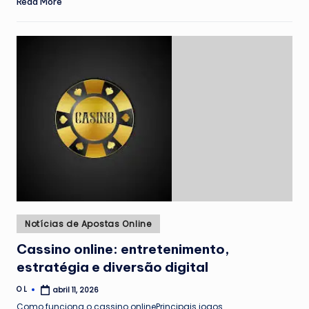
Read More
Posted
Notícias de Apostas Online
in
Cassino online: entretenimento,
estratégia e diversão digital
O L
abril 11, 2026
Posted
by
Como funciona o cassino onlinePrincipais jogos