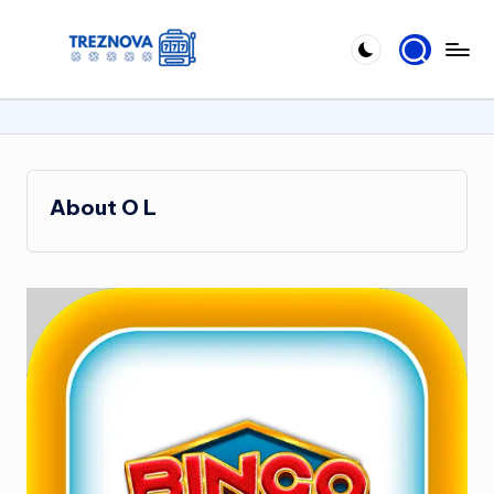
Skip
T
Guia
to
de
content
R
Cassinos
Online
E
e
Avaliações
Z
de
Jogos
About O L
N
O
V
A