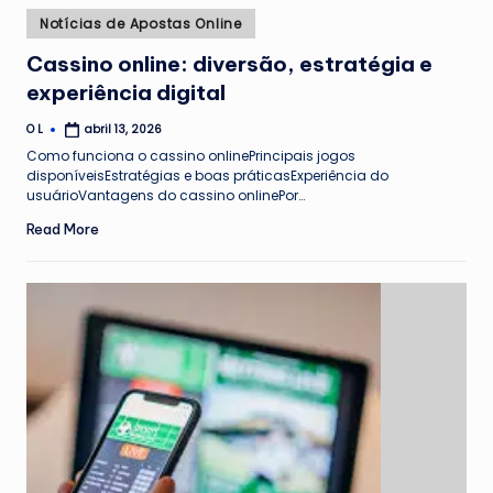
Posted
Notícias de Apostas Online
in
Cassino online: diversão, estratégia e
experiência digital
O L
abril 13, 2026
Posted
by
Como funciona o cassino onlinePrincipais jogos
disponíveisEstratégias e boas práticasExperiência do
usuárioVantagens do cassino onlinePor…
Read More