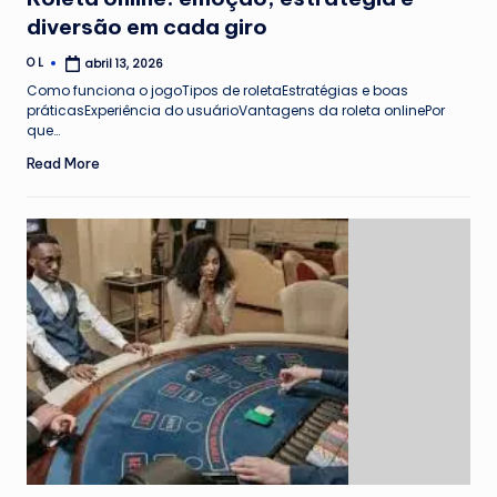
diversão em cada giro
O L
abril 13, 2026
Posted
by
Como funciona o jogoTipos de roletaEstratégias e boas
práticasExperiência do usuárioVantagens da roleta onlinePor
que…
Read More