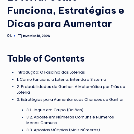
Funciona, Estratégias e
Dicas para Aumentar
O L
fevereiro 18, 2026
Posted
by
Table of Contents
Introdução: O Fascínio das Loterias
1. Como Funciona a Loteria: Entenda o Sistema
2. Probabilidades de Ganhar: A Matemática por Trás da
Loteria
3. Estratégias para Aumentar suas Chances de Ganhar
3.1. Jogue em Grupo (Bolões)
3.2. Aposte em Números Comuns e Números
Menos Comuns
3.3. Apostas Múltiplas (Mais Números)