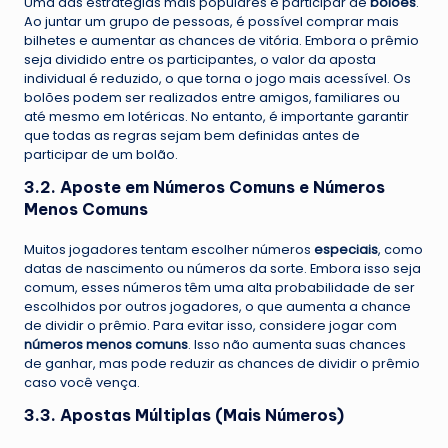
Uma das estratégias mais populares é participar de
bolões
.
Ao juntar um grupo de pessoas, é possível comprar mais
bilhetes e aumentar as chances de vitória. Embora o prêmio
seja dividido entre os participantes, o valor da aposta
individual é reduzido, o que torna o jogo mais acessível. Os
bolões podem ser realizados entre amigos, familiares ou
até mesmo em lotéricas. No entanto, é importante garantir
que todas as regras sejam bem definidas antes de
participar de um bolão.
3.2. Aposte em Números Comuns e Números
Menos Comuns
Muitos jogadores tentam escolher números
especiais
, como
datas de nascimento ou números da sorte. Embora isso seja
comum, esses números têm uma alta probabilidade de ser
escolhidos por outros jogadores, o que aumenta a chance
de dividir o prêmio. Para evitar isso, considere jogar com
números menos comuns
. Isso não aumenta suas chances
de ganhar, mas pode reduzir as chances de dividir o prêmio
caso você vença.
3.3. Apostas Múltiplas (Mais Números)