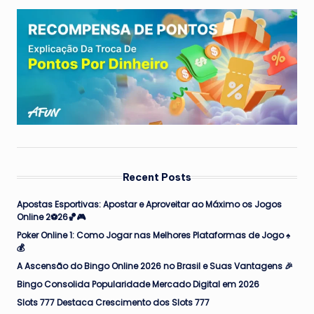
Recent Posts
Apostas Esportivas: Apostar e Aproveitar ao Máximo os Jogos
Online 2⚽26🏀🎮
Poker Online 1: Como Jogar nas Melhores Plataformas de Jogo ♠️
💰
A Ascensão do Bingo Online 2026 no Brasil e Suas Vantagens 🎉
Bingo Consolida Popularidade Mercado Digital em 2026
Slots 777 Destaca Crescimento dos Slots 777