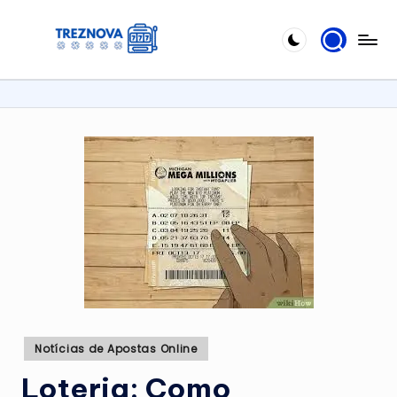
Skip
T
Guia
to
de
content
R
Cassinos
Online
E
e
Avaliações
Z
de
Jogos
N
O
V
A
Posted
Notícias de Apostas Online
in
Loteria: Como