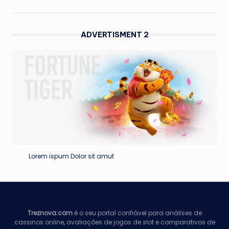
ADVERTISMENT 2
Lorem ispum Dolor sit amut
Treznova.com
é o seu portal confiável para análises de
cassinos online, avaliações de jogos de slot e comparativos de