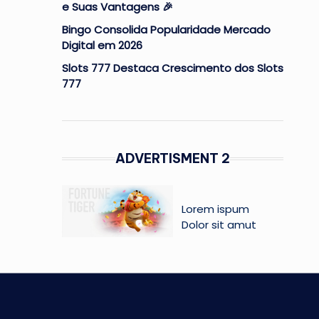
e Suas Vantagens 🎉
Bingo Consolida Popularidade Mercado
Digital em 2026
Slots 777 Destaca Crescimento dos Slots
777
ADVERTISMENT 2
Lorem ispum
Dolor sit amut