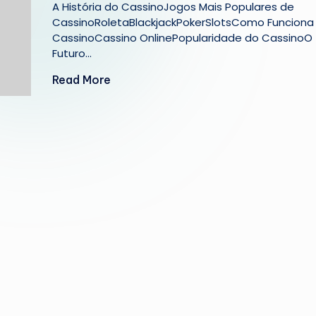
by
A História do CassinoJogos Mais Populares de
CassinoRoletaBlackjackPokerSlotsComo Funciona
CassinoCassino OnlinePopularidade do CassinoO
Futuro…
Read More