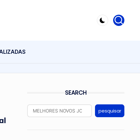
ALIZADAS
SEARCH
pesquisar
al