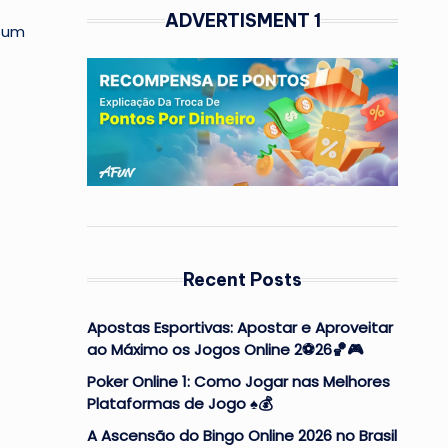
ADVERTISMENT 1
 um
Recent Posts
Apostas Esportivas: Apostar e Aproveitar
ao Máximo os Jogos Online 2⚽26🏀🎮
Poker Online 1: Como Jogar nas Melhores
Plataformas de Jogo ♠️💰
A Ascensão do Bingo Online 2026 no Brasil