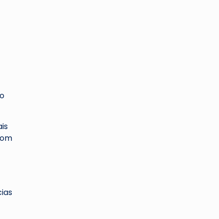
no
is
com
cias