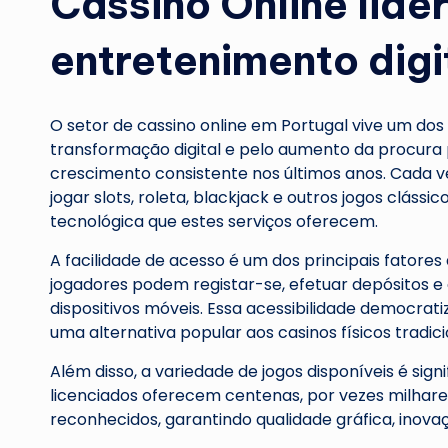
Cassino Online lide
entretenimento digi
O setor de cassino online em Portugal vive um do
transformação digital e pelo aumento da procura
crescimento consistente nos últimos anos. Cada ve
jogar slots, roleta, blackjack e outros jogos cláss
tecnológica que estes serviços oferecem.
A facilidade de acesso é um dos principais fatore
jogadores podem registar-se, efetuar depósitos e 
dispositivos móveis. Essa acessibilidade democrat
uma alternativa popular aos casinos físicos tradici
Além disso, a variedade de jogos disponíveis é sig
licenciados oferecem centenas, por vezes milhares
reconhecidos, garantindo qualidade gráfica, inova