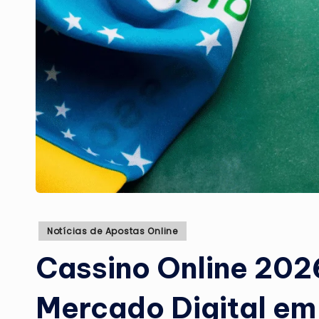
Posted
Notícias de Apostas Online
in
Cassino Online 202
Mercado Digital em