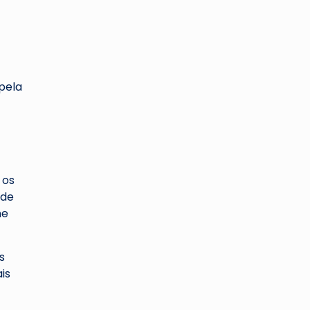
pela
 os
 de
ne
s
is