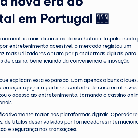
ra nova era do
tal em Portugal 🎰
s momentos mais dinâmicos da sua história. Impulsionado 
 por entretenimento acessível, o mercado registou um
z mais utilizadores optam por plataformas digitais para
icos de casino, beneficiando da conveniência e inovação
s que explicam esta expansão. Com apenas alguns cliques,
começar a jogar a partir do conforto de casa ou através
izou o acesso ao entretenimento, tornando o cassino onli
onais.
nificativamente maior nas plataformas digitais. Operadore
, de títulos desenvolvidos por fornecedores internaciona
ção e segurança nas transações.