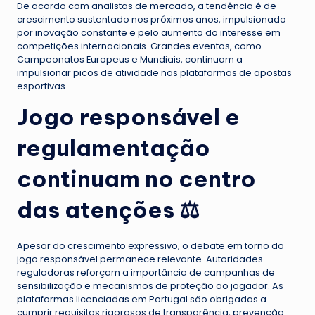
De acordo com analistas de mercado, a tendência é de
crescimento sustentado nos próximos anos, impulsionado
por inovação constante e pelo aumento do interesse em
competições internacionais. Grandes eventos, como
Campeonatos Europeus e Mundiais, continuam a
impulsionar picos de atividade nas plataformas de apostas
esportivas.
Jogo responsável e
regulamentação
continuam no centro
das atenções ⚖️
Apesar do crescimento expressivo, o debate em torno do
jogo responsável permanece relevante. Autoridades
reguladoras reforçam a importância de campanhas de
sensibilização e mecanismos de proteção ao jogador. As
plataformas licenciadas em Portugal são obrigadas a
cumprir requisitos rigorosos de transparência, prevenção