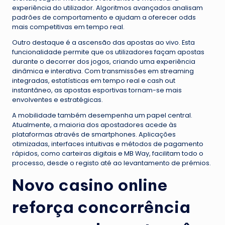
experiência do utilizador. Algoritmos avançados analisam
padrões de comportamento e ajudam a oferecer odds
mais competitivas em tempo real.
Outro destaque é a ascensão das apostas ao vivo. Esta
funcionalidade permite que os utilizadores façam apostas
durante o decorrer dos jogos, criando uma experiência
dinâmica e interativa. Com transmissões em streaming
integradas, estatísticas em tempo real e cash out
instantâneo, as apostas esportivas tornam-se mais
envolventes e estratégicas.
A mobilidade também desempenha um papel central.
Atualmente, a maioria dos apostadores acede às
plataformas através de smartphones. Aplicações
otimizadas, interfaces intuitivas e métodos de pagamento
rápidos, como carteiras digitais e MB Way, facilitam todo o
processo, desde o registo até ao levantamento de prémios.
Novo casino online
reforça concorrência