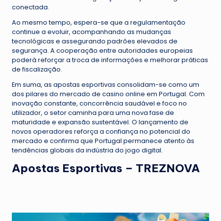
conectada.
Ao mesmo tempo, espera-se que a regulamentação
continue a evoluir, acompanhando as mudanças
tecnológicas e assegurando padrões elevados de
segurança. A cooperação entre autoridades europeias
poderá reforçar a troca de informações e melhorar práticas
de fiscalização.
Em suma, as apostas esportivas consolidam-se como um
dos pilares do mercado de casino online em Portugal. Com
inovação constante, concorrência saudável e foco no
utilizador, o setor caminha para uma nova fase de
maturidade e expansão sustentável. O lançamento de
novos operadores reforça a confiança no potencial do
mercado e confirma que Portugal permanece atento às
tendências globais da indústria do jogo digital.
Apostas Esportivas
–
TREZNOVA