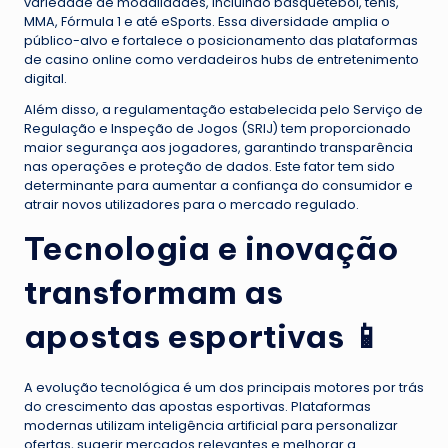
variedade de modalidades, incluindo basquetebol, ténis,
MMA, Fórmula 1 e até eSports. Essa diversidade amplia o
público-alvo e fortalece o posicionamento das plataformas
de casino online como verdadeiros hubs de entretenimento
digital.
Além disso, a regulamentação estabelecida pelo Serviço de
Regulação e Inspeção de Jogos (SRIJ) tem proporcionado
maior segurança aos jogadores, garantindo transparência
nas operações e proteção de dados. Este fator tem sido
determinante para aumentar a confiança do consumidor e
atrair novos utilizadores para o mercado regulado.
Tecnologia e inovação
transformam as
apostas esportivas 📱
A evolução tecnológica é um dos principais motores por trás
do crescimento das apostas esportivas. Plataformas
modernas utilizam inteligência artificial para personalizar
ofertas, sugerir mercados relevantes e melhorar a