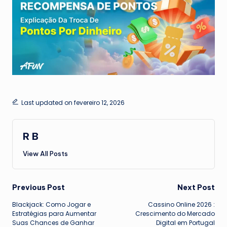
Last updated on fevereiro 12, 2026
R B
View All Posts
Post
Previous Post
Next Post
Blackjack: Como Jogar e
Cassino Online 2026 :
navigation
Estratégias para Aumentar
Crescimento do Mercado
Suas Chances de Ganhar
Digital em Portugal