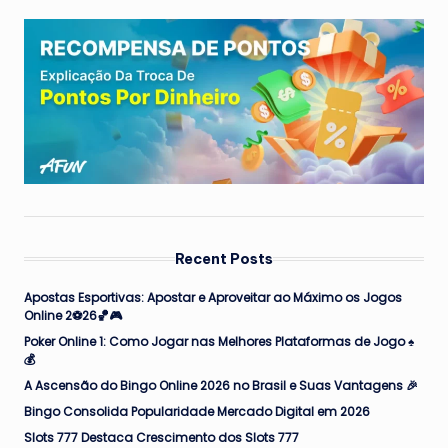
Recent Posts
Apostas Esportivas: Apostar e Aproveitar ao Máximo os Jogos
Online 2⚽26🏀🎮
Poker Online 1: Como Jogar nas Melhores Plataformas de Jogo ♠️
💰
A Ascensão do Bingo Online 2026 no Brasil e Suas Vantagens 🎉
Bingo Consolida Popularidade Mercado Digital em 2026
Slots 777 Destaca Crescimento dos Slots 777