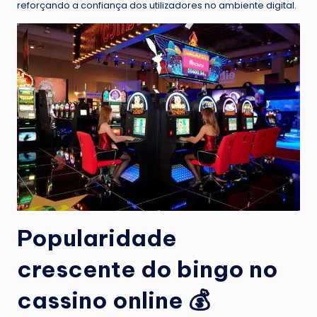
reforçando a confiança dos utilizadores no ambiente digital.
Popularidade
crescente do bingo no
cassino online 💰