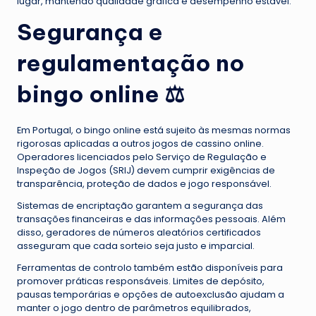
lugar, mantendo qualidade gráfica e desempenho estável.
Segurança e
regulamentação no
bingo online ⚖️
Em Portugal, o bingo online está sujeito às mesmas normas
rigorosas aplicadas a outros jogos de cassino online.
Operadores licenciados pelo Serviço de Regulação e
Inspeção de Jogos (SRIJ) devem cumprir exigências de
transparência, proteção de dados e jogo responsável.
Sistemas de encriptação garantem a segurança das
transações financeiras e das informações pessoais. Além
disso, geradores de números aleatórios certificados
asseguram que cada sorteio seja justo e imparcial.
Ferramentas de controlo também estão disponíveis para
promover práticas responsáveis. Limites de depósito,
pausas temporárias e opções de autoexclusão ajudam a
manter o jogo dentro de parâmetros equilibrados,