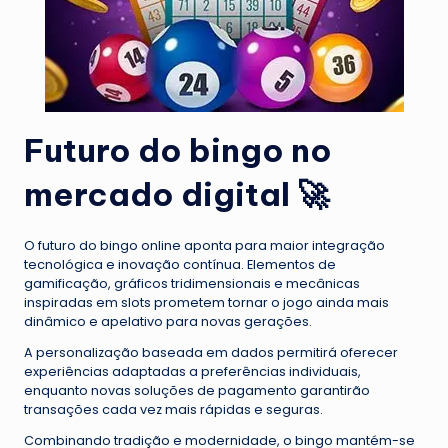
Futuro do bingo no
mercado digital 🚀
O futuro do bingo online aponta para maior integração
tecnológica e inovação contínua. Elementos de
gamificação, gráficos tridimensionais e mecânicas
inspiradas em slots prometem tornar o jogo ainda mais
dinâmico e apelativo para novas gerações.
A personalização baseada em dados permitirá oferecer
experiências adaptadas a preferências individuais,
enquanto novas soluções de pagamento garantirão
transações cada vez mais rápidas e seguras.
Combinando tradição e modernidade, o bingo mantém-se