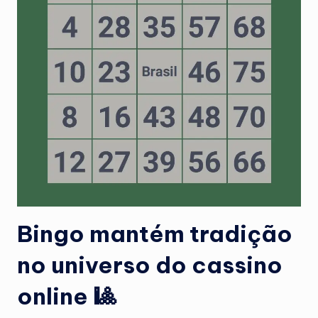
Bingo mantém tradição
no universo do cassino
online 🎱