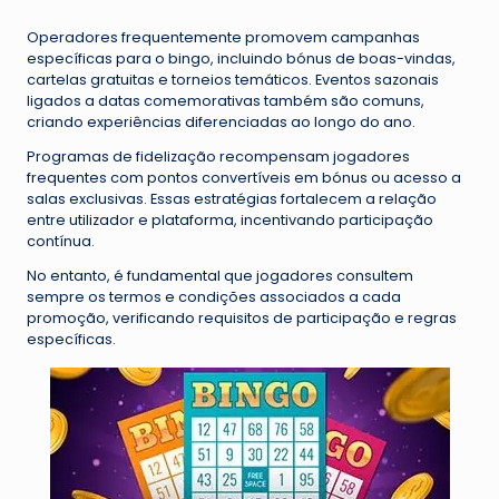
Operadores frequentemente promovem campanhas
específicas para o bingo, incluindo bónus de boas-vindas,
cartelas gratuitas e torneios temáticos. Eventos sazonais
ligados a datas comemorativas também são comuns,
criando experiências diferenciadas ao longo do ano.
Programas de fidelização recompensam jogadores
frequentes com pontos convertíveis em bónus ou acesso a
salas exclusivas. Essas estratégias fortalecem a relação
entre utilizador e plataforma, incentivando participação
contínua.
No entanto, é fundamental que jogadores consultem
sempre os termos e condições associados a cada
promoção, verificando requisitos de participação e regras
específicas.