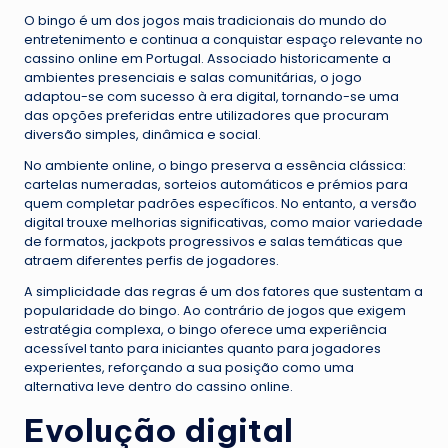
O bingo é um dos jogos mais tradicionais do mundo do
entretenimento e continua a conquistar espaço relevante no
cassino online em Portugal. Associado historicamente a
ambientes presenciais e salas comunitárias, o jogo
adaptou-se com sucesso à era digital, tornando-se uma
das opções preferidas entre utilizadores que procuram
diversão simples, dinâmica e social.
No ambiente online, o bingo preserva a essência clássica:
cartelas numeradas, sorteios automáticos e prémios para
quem completar padrões específicos. No entanto, a versão
digital trouxe melhorias significativas, como maior variedade
de formatos, jackpots progressivos e salas temáticas que
atraem diferentes perfis de jogadores.
A simplicidade das regras é um dos fatores que sustentam a
popularidade do bingo. Ao contrário de jogos que exigem
estratégia complexa, o bingo oferece uma experiência
acessível tanto para iniciantes quanto para jogadores
experientes, reforçando a sua posição como uma
alternativa leve dentro do cassino online.
Evolução digital