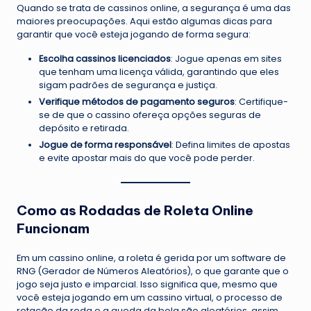
Quando se trata de cassinos online, a segurança é uma das
maiores preocupações. Aqui estão algumas dicas para
garantir que você esteja jogando de forma segura:
Escolha cassinos licenciados
: Jogue apenas em sites
que tenham uma licença válida, garantindo que eles
sigam padrões de segurança e justiça.
Verifique métodos de pagamento seguros
: Certifique-
se de que o cassino ofereça opções seguras de
depósito e retirada.
Jogue de forma responsável
: Defina limites de apostas
e evite apostar mais do que você pode perder.
Como as Rodadas de Roleta Online
Funcionam
Em um cassino online, a roleta é gerida por um software de
RNG (Gerador de Números Aleatórios), o que garante que o
jogo seja justo e imparcial. Isso significa que, mesmo que
você esteja jogando em um cassino virtual, o processo de
rotação da roda e a queda da bola são aleatórios, assim