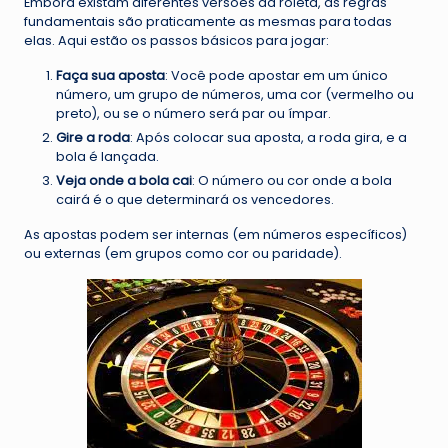
Embora existam diferentes versões da roleta, as regras
fundamentais são praticamente as mesmas para todas
elas. Aqui estão os passos básicos para jogar:
Faça sua aposta
: Você pode apostar em um único
número, um grupo de números, uma cor (vermelho ou
preto), ou se o número será par ou ímpar.
Gire a roda
: Após colocar sua aposta, a roda gira, e a
bola é lançada.
Veja onde a bola cai
: O número ou cor onde a bola
cairá é o que determinará os vencedores.
As apostas podem ser internas (em números específicos)
ou externas (em grupos como cor ou paridade).