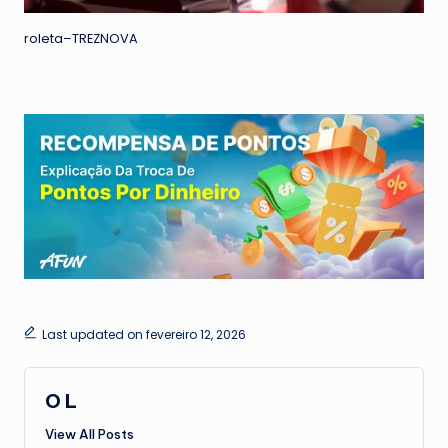
roleta
–
TREZNOVA
Last updated on fevereiro 12, 2026
O L
View All Posts