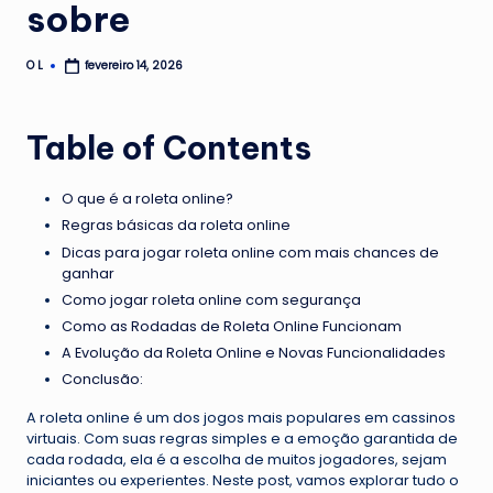
sobre
O L
fevereiro 14, 2026
Posted
by
Table of Contents
O que é a roleta online?
Regras básicas da roleta online
Dicas para jogar roleta online com mais chances de
ganhar
Como jogar roleta online com segurança
Como as Rodadas de Roleta Online Funcionam
A Evolução da Roleta Online e Novas Funcionalidades
Conclusão:
A roleta online é um dos jogos mais populares em cassinos
virtuais. Com suas regras simples e a emoção garantida de
cada rodada, ela é a escolha de muitos jogadores, sejam
iniciantes ou experientes. Neste post, vamos explorar tudo o