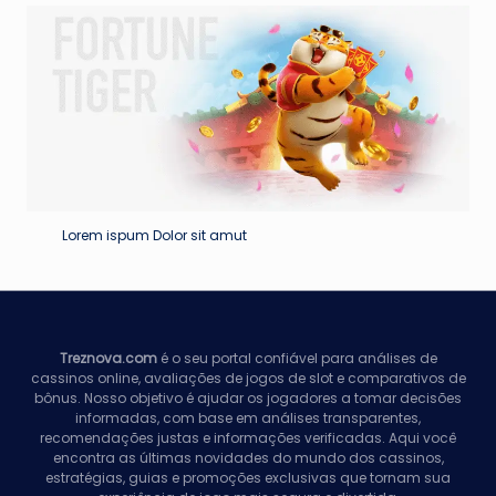
Lorem ispum Dolor sit amut
Treznova.com
é o seu portal confiável para análises de
cassinos online, avaliações de jogos de slot e comparativos de
bônus. Nosso objetivo é ajudar os jogadores a tomar decisões
informadas, com base em análises transparentes,
recomendações justas e informações verificadas. Aqui você
encontra as últimas novidades do mundo dos cassinos,
estratégias, guias e promoções exclusivas que tornam sua