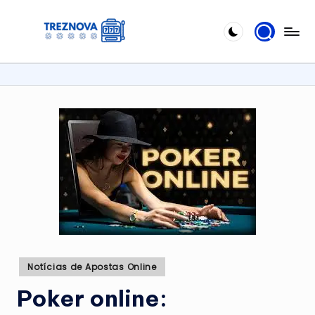
Skip
T
Guia
to
de
content
R
Cassinos
Online
E
e
Avaliações
Z
de
Jogos
N
O
V
A
Posted
Notícias de Apostas Online
in
Poker online: