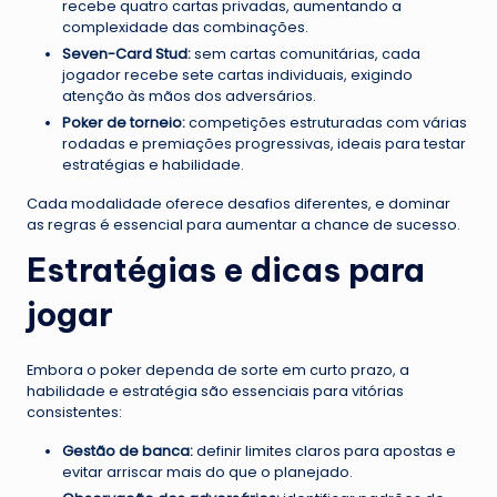
recebe quatro cartas privadas, aumentando a
complexidade das combinações.
Seven-Card Stud:
sem cartas comunitárias, cada
jogador recebe sete cartas individuais, exigindo
atenção às mãos dos adversários.
Poker de torneio:
competições estruturadas com várias
rodadas e premiações progressivas, ideais para testar
estratégias e habilidade.
Cada modalidade oferece desafios diferentes, e dominar
as regras é essencial para aumentar a chance de sucesso.
Estratégias e dicas para
jogar
Embora o poker dependa de sorte em curto prazo, a
habilidade e estratégia são essenciais para vitórias
consistentes:
Gestão de banca:
definir limites claros para apostas e
evitar arriscar mais do que o planejado.