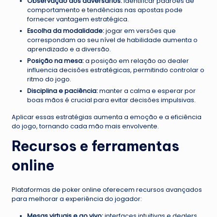
Observação dos adversários:
identificar padrões de
comportamento e tendências nas apostas pode
fornecer vantagem estratégica.
Escolha da modalidade:
jogar em versões que
correspondam ao seu nível de habilidade aumenta o
aprendizado e a diversão.
Posição na mesa:
a posição em relação ao dealer
influencia decisões estratégicas, permitindo controlar o
ritmo do jogo.
Disciplina e paciência:
manter a calma e esperar por
boas mãos é crucial para evitar decisões impulsivas.
Aplicar essas estratégias aumenta a emoção e a eficiência
do jogo, tornando cada mão mais envolvente.
Recursos e ferramentas
online
Plataformas de poker online oferecem recursos avançados
para melhorar a experiência do jogador:
Mesas virtuais e ao vivo:
interfaces intuitivas e dealers