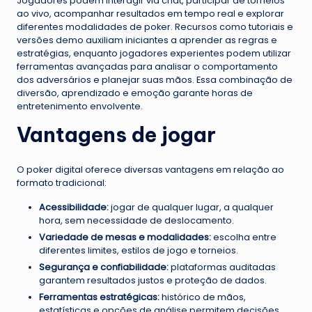
Jogadores podem interagir via chat, participar de torneios
ao vivo, acompanhar resultados em tempo real e explorar
diferentes modalidades de poker. Recursos como tutoriais e
versões demo auxiliam iniciantes a aprender as regras e
estratégias, enquanto jogadores experientes podem utilizar
ferramentas avançadas para analisar o comportamento
dos adversários e planejar suas mãos. Essa combinação de
diversão, aprendizado e emoção garante horas de
entretenimento envolvente.
Vantagens de jogar
O poker digital oferece diversas vantagens em relação ao
formato tradicional:
Acessibilidade:
jogar de qualquer lugar, a qualquer
hora, sem necessidade de deslocamento.
Variedade de mesas e modalidades:
escolha entre
diferentes limites, estilos de jogo e torneios.
Segurança e confiabilidade:
plataformas auditadas
garantem resultados justos e proteção de dados.
Ferramentas estratégicas:
histórico de mãos,
estatísticas e opções de análise permitem decisões