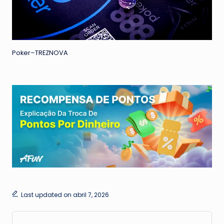
Poker
–
TREZNOVA
Last updated on abril 7, 2026