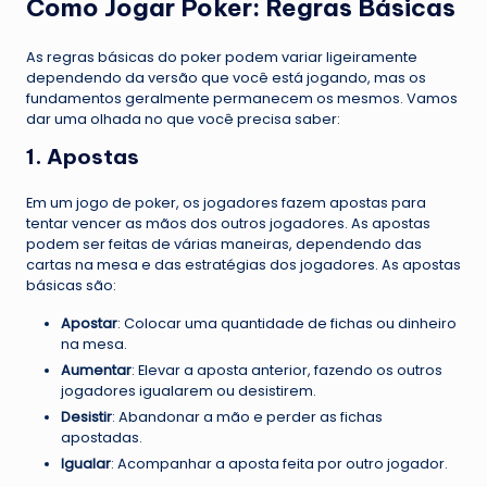
Como Jogar Poker: Regras Básicas
As regras básicas do poker podem variar ligeiramente
dependendo da versão que você está jogando, mas os
fundamentos geralmente permanecem os mesmos. Vamos
dar uma olhada no que você precisa saber:
1.
Apostas
Em um jogo de poker, os jogadores fazem apostas para
tentar vencer as mãos dos outros jogadores. As apostas
podem ser feitas de várias maneiras, dependendo das
cartas na mesa e das estratégias dos jogadores. As apostas
básicas são:
Apostar
: Colocar uma quantidade de fichas ou dinheiro
na mesa.
Aumentar
: Elevar a aposta anterior, fazendo os outros
jogadores igualarem ou desistirem.
Desistir
: Abandonar a mão e perder as fichas
apostadas.
Igualar
: Acompanhar a aposta feita por outro jogador.