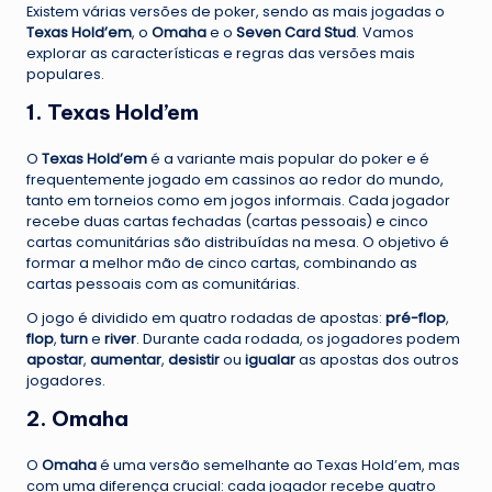
Existem várias versões de poker, sendo as mais jogadas o
Texas Hold’em
, o
Omaha
e o
Seven Card Stud
. Vamos
explorar as características e regras das versões mais
populares.
1. Texas Hold’em
O
Texas Hold’em
é a variante mais popular do poker e é
frequentemente jogado em cassinos ao redor do mundo,
tanto em torneios como em jogos informais. Cada jogador
recebe duas cartas fechadas (cartas pessoais) e cinco
cartas comunitárias são distribuídas na mesa. O objetivo é
formar a melhor mão de cinco cartas, combinando as
cartas pessoais com as comunitárias.
O jogo é dividido em quatro rodadas de apostas:
pré-flop
,
flop
,
turn
e
river
. Durante cada rodada, os jogadores podem
apostar
,
aumentar
,
desistir
ou
igualar
as apostas dos outros
jogadores.
2. Omaha
O
Omaha
é uma versão semelhante ao Texas Hold’em, mas
com uma diferença crucial: cada jogador recebe quatro