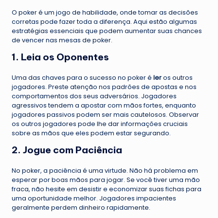
O poker é um jogo de habilidade, onde tomar as decisões
corretas pode fazer toda a diferença. Aqui estão algumas
estratégias essenciais que podem aumentar suas chances
de vencer nas mesas de poker.
1.
Leia os Oponentes
Uma das chaves para o sucesso no poker é
ler
os outros
jogadores. Preste atenção nos padrões de apostas e nos
comportamentos dos seus adversários. Jogadores
agressivos tendem a apostar com mãos fortes, enquanto
jogadores passivos podem ser mais cautelosos. Observar
os outros jogadores pode lhe dar informações cruciais
sobre as mãos que eles podem estar segurando.
2.
Jogue com Paciência
No poker, a paciência é uma virtude. Não há problema em
esperar por boas mãos para jogar. Se você tiver uma mão
fraca, não hesite em desistir e economizar suas fichas para
uma oportunidade melhor. Jogadores impacientes
geralmente perdem dinheiro rapidamente.