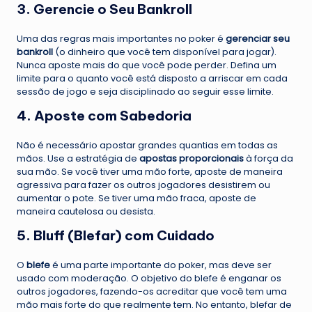
3.
Gerencie o Seu Bankroll
Uma das regras mais importantes no poker é
gerenciar seu
bankroll
(o dinheiro que você tem disponível para jogar).
Nunca aposte mais do que você pode perder. Defina um
limite para o quanto você está disposto a arriscar em cada
sessão de jogo e seja disciplinado ao seguir esse limite.
4.
Aposte com Sabedoria
Não é necessário apostar grandes quantias em todas as
mãos. Use a estratégia de
apostas proporcionais
à força da
sua mão. Se você tiver uma mão forte, aposte de maneira
agressiva para fazer os outros jogadores desistirem ou
aumentar o pote. Se tiver uma mão fraca, aposte de
maneira cautelosa ou desista.
5.
Bluff (Blefar) com Cuidado
O
blefe
é uma parte importante do poker, mas deve ser
usado com moderação. O objetivo do blefe é enganar os
outros jogadores, fazendo-os acreditar que você tem uma
mão mais forte do que realmente tem. No entanto, blefar de