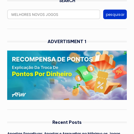
SEARCH
pesquisar
ADVERTISMENT 1
Recent Posts
Apostas Esportivas: Apostar e Aproveitar ao Máximo os Jogos