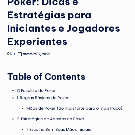
Poker: Dicas e
Estratégias para
Iniciantes e Jogadores
Experientes
O L
fevereiro 12, 2026
Posted
by
Table of Contents
O Fascínio do Poker
1. Regras Básicas do Poker
Mãos de Poker (do mais forte para o mais fraco):
2. Estratégias de Apostas no Poker
1. Escolha Bem Suas Mãos Iniciais