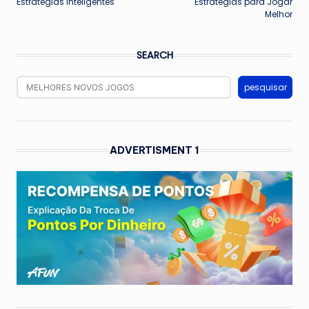
Estratégias Inteligentes
Estratégias para Jogar
Melhor
SEARCH
pesquisar
ADVERTISMENT 1