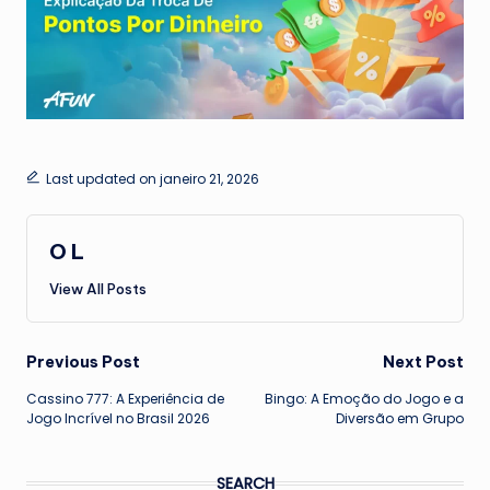
Last updated on janeiro 21, 2026
O L
View All Posts
Post
Previous Post
Next Post
Cassino 777: A Experiência de
Bingo: A Emoção do Jogo e a
navigation
Jogo Incrível no Brasil 2026
Diversão em Grupo
SEARCH