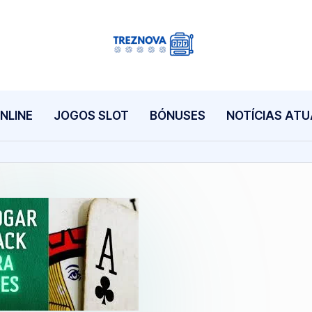
T
Guia
de
R
Cassinos
Online
E
NLINE
JOGOS SLOT
BÓNUSES
NOTÍCIAS ATU
e
Avaliações
Z
de
Jogos
N
O
V
A