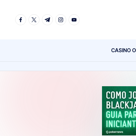
Skip
facebook.com
twitter.com
t.me
instagram.com
youtube.com
to
content
CASINO O