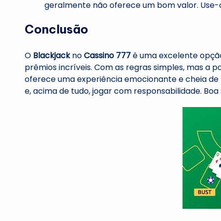
geralmente não oferece um bom valor. Use-
Conclusão
O
Blackjack
no
Cassino 777
é uma excelente opção
prêmios incríveis. Com as regras simples, mas a pos
oferece uma experiência emocionante e cheia de p
e, acima de tudo, jogar com responsabilidade. Bo