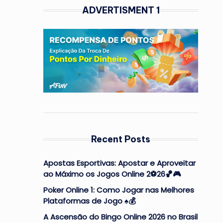
ADVERTISMENT 1
Recent Posts
Apostas Esportivas: Apostar e Aproveitar
ao Máximo os Jogos Online 2⚽26🏀🎮
Poker Online 1: Como Jogar nas Melhores
Plataformas de Jogo ♠️💰
A Ascensão do Bingo Online 2026 no Brasil