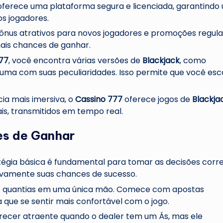
ferece uma plataforma segura e licenciada, garantindo
os jogadores.
nus atrativos para novos jogadores e promoções regula
ais chances de ganhar.
77
, você encontra várias versões de
Blackjack
, como
 uma com suas peculiaridades. Isso permite que você esc
cia mais imersiva, o
Cassino 777
oferece jogos de
Blackja
is, transmitidos em tempo real.
es de Ganhar
tégia básica é fundamental para tomar as decisões corr
tivamente suas chances de sucesso.
es quantias em uma única mão. Comece com apostas
ue se sentir mais confortável com o jogo.
recer atraente quando o dealer tem um Ás, mas ele