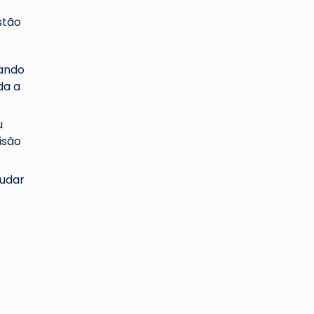
stão
uando
da a
u
isão
judar