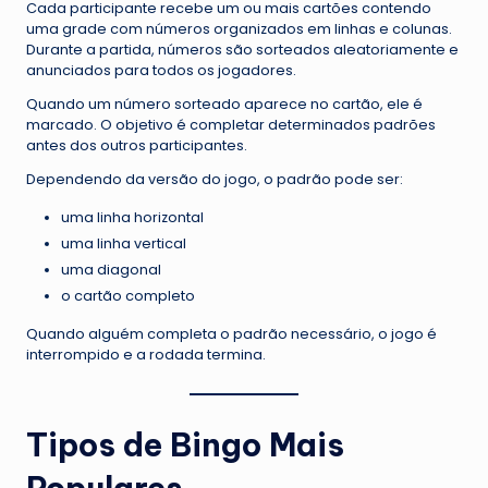
Cada participante recebe um ou mais cartões contendo
uma grade com números organizados em linhas e colunas.
Durante a partida, números são sorteados aleatoriamente e
anunciados para todos os jogadores.
Quando um número sorteado aparece no cartão, ele é
marcado. O objetivo é completar determinados padrões
antes dos outros participantes.
Dependendo da versão do jogo, o padrão pode ser:
uma linha horizontal
uma linha vertical
uma diagonal
o cartão completo
Quando alguém completa o padrão necessário, o jogo é
interrompido e a rodada termina.
Tipos de Bingo Mais