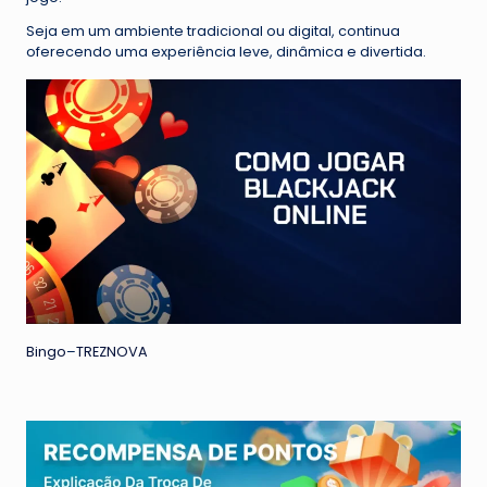
Seja em um ambiente tradicional ou digital, continua
oferecendo uma experiência leve, dinâmica e divertida.
Bingo
–
TREZNOVA