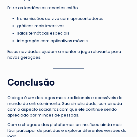
Entre as tendências recentes estão:
transmissões ao vivo com apresentadores
gráficos mais imersivos
salas temáticas especiais
integração com aplicativos móveis
Essas novidades ajudam a manter o jogo relevante para
novas gerações.
Conclusão
O bingo é um dos jogos mais tradicionais e acessíveis do
mundo do entretenimento. Sua simplicidade, combinada
com o aspecto social, faz com que ele continue sendo
apreciado por milhões de pessoas.
Com a chegada das plataformas online, ficou ainda mais
fácil participar de partidas e explorar diferentes versões do
jogo.