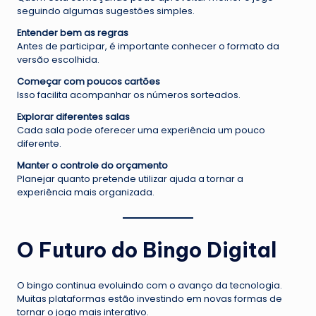
seguindo algumas sugestões simples.
Entender bem as regras
Antes de participar, é importante conhecer o formato da
versão escolhida.
Começar com poucos cartões
Isso facilita acompanhar os números sorteados.
Explorar diferentes salas
Cada sala pode oferecer uma experiência um pouco
diferente.
Manter o controle do orçamento
Planejar quanto pretende utilizar ajuda a tornar a
experiência mais organizada.
O Futuro do Bingo Digital
O bingo continua evoluindo com o avanço da tecnologia.
Muitas plataformas estão investindo em novas formas de
tornar o jogo mais interativo.