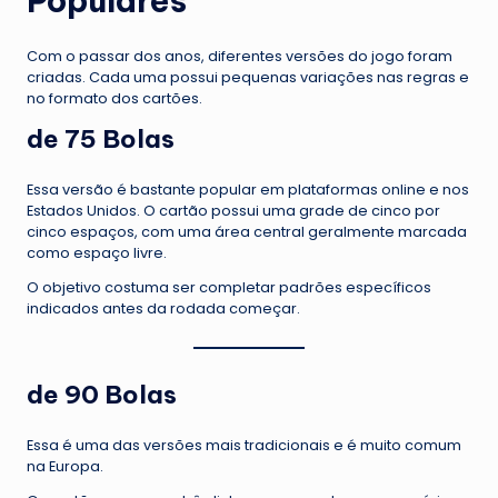
Populares
Com o passar dos anos, diferentes versões do jogo foram
criadas. Cada uma possui pequenas variações nas regras e
no formato dos cartões.
de 75 Bolas
Essa versão é bastante popular em plataformas online e nos
Estados Unidos. O cartão possui uma grade de cinco por
cinco espaços, com uma área central geralmente marcada
como espaço livre.
O objetivo costuma ser completar padrões específicos
indicados antes da rodada começar.
de 90 Bolas
Essa é uma das versões mais tradicionais e é muito comum
na Europa.