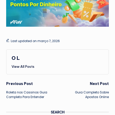
Last updated on março 7, 2026
O L
View All Posts
Post
Previous Post
Next Post
Roleta nos Cassinos Guia
Guia Completo Sobre
navigation
Completo Para Entender
Apostas Online
SEARCH