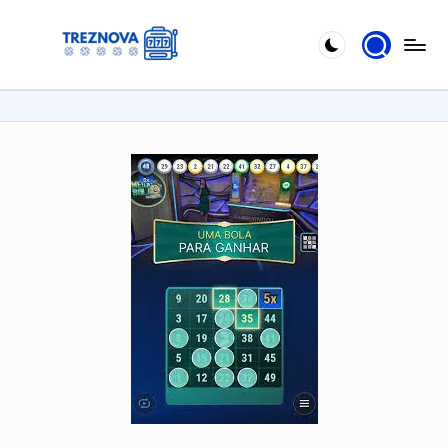
Skip
T
Guia
to
de
content
R
Cassinos
Online
E
e
Avaliações
Z
de
Jogos
N
O
V
A