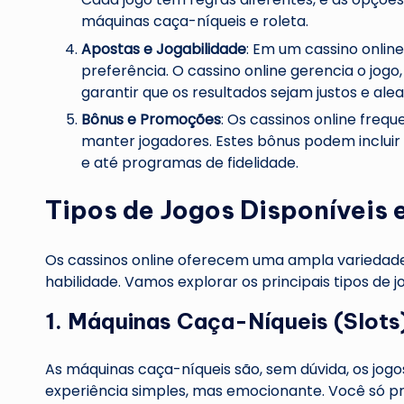
máquinas caça-níqueis e roleta.
Apostas e Jogabilidade
: Em um cassino onlin
preferência. O cassino online gerencia o jog
garantir que os resultados sejam justos e alea
Bônus e Promoções
: Os cassinos online fre
manter jogadores. Estes bônus podem incluir
e até programas de fidelidade.
Tipos de Jogos Disponíveis 
Os cassinos online oferecem uma ampla variedade 
habilidade. Vamos explorar os principais tipos de 
1.
Máquinas Caça-Níqueis (Slots
As máquinas caça-níqueis são, sem dúvida, os jog
experiência simples, mas emocionante. Você só pr