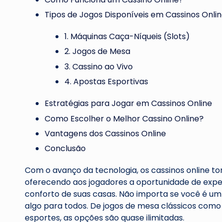
Tipos de Jogos Disponíveis em Cassinos Onli
1. Máquinas Caça-Níqueis (Slots)
2. Jogos de Mesa
3. Cassino ao Vivo
4. Apostas Esportivas
Estratégias para Jogar em Cassinos Online
Como Escolher o Melhor Cassino Online?
Vantagens dos Cassinos Online
Conclusão
Com o avanço da tecnologia, os cassinos online 
oferecendo aos jogadores a oportunidade de expe
conforto de suas casas. Não importa se você é um
algo para todos. De jogos de mesa clássicos como
esportes, as opções são quase ilimitadas.