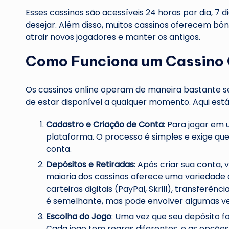
Esses cassinos são acessíveis 24 horas por dia, 7
desejar. Além disso, muitos cassinos oferecem bô
atrair novos jogadores e manter os antigos.
Como Funciona um Cassino 
Os cassinos online operam de maneira bastante s
de estar disponível a qualquer momento. Aqui es
Cadastro e Criação de Conta
: Para jogar em 
plataforma. O processo é simples e exige qu
conta.
Depósitos e Retiradas
: Após criar sua conta,
maioria dos cassinos oferece uma variedade
carteiras digitais (PayPal, Skrill), transferên
é semelhante, mas pode envolver algumas ve
Escolha do Jogo
: Uma vez que seu depósito f
Cada jogo tem regras diferentes, e as opçõe