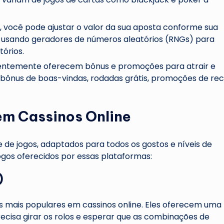
e, você pode ajustar o valor da sua aposta conforme sua
o, usando geradores de números aleatórios (RNGs) para
tórios.
quentemente oferecem bônus e promoções para atrair e
 bônus de boas-vindas, rodadas grátis, promoções de re
em Cassinos Online
de jogos, adaptados para todos os gostos e níveis de
jogos oferecidos por essas plataformas:
)
os mais populares em cassinos online. Eles oferecem uma
ecisa girar os rolos e esperar que as combinações de