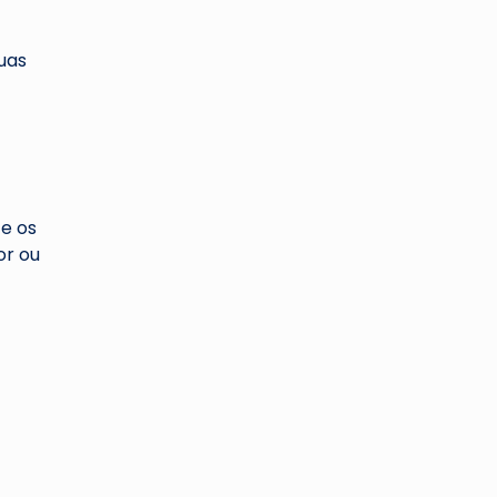
uas
 e os
or ou