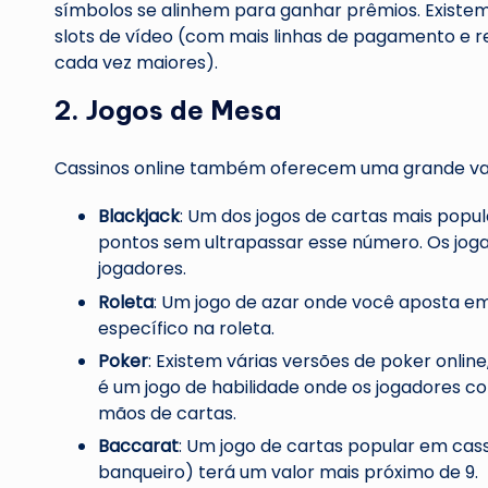
símbolos se alinhem para ganhar prêmios. Existem v
slots de vídeo (com mais linhas de pagamento e r
cada vez maiores).
2.
Jogos de Mesa
Cassinos online também oferecem uma grande vari
Blackjack
: Um dos jogos de cartas mais popul
pontos sem ultrapassar esse número. Os jog
jogadores.
Roleta
: Um jogo de azar onde você aposta e
específico na roleta.
Poker
: Existem várias versões de poker onli
é um jogo de habilidade onde os jogadores 
mãos de cartas.
Baccarat
: Um jogo de cartas popular em cass
banqueiro) terá um valor mais próximo de 9.