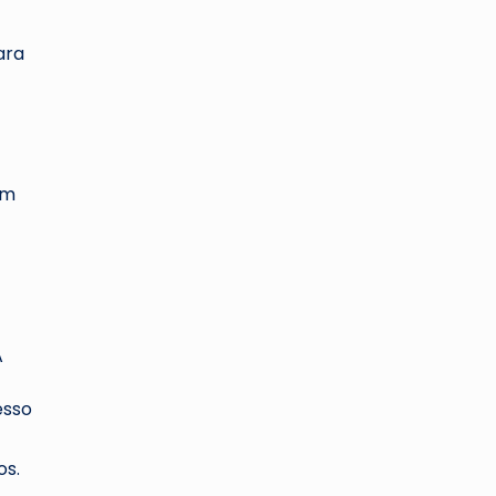
ara
em
A
esso
os.