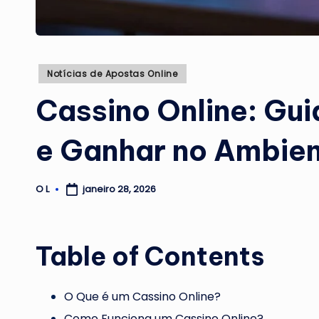
Posted
Notícias de Apostas Online
in
Cassino Online: Gu
e Ganhar no Ambien
O L
janeiro 28, 2026
Posted
by
Table of Contents
O Que é um Cassino Online?
Como Funciona um Cassino Online?