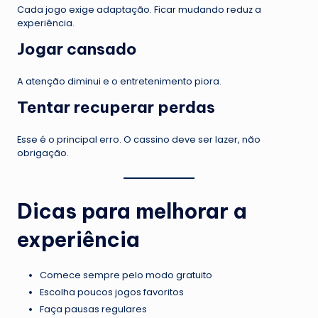
Cada jogo exige adaptação. Ficar mudando reduz a
experiência.
Jogar cansado
A atenção diminui e o entretenimento piora.
Tentar recuperar perdas
Esse é o principal erro. O cassino deve ser lazer, não
obrigação.
Dicas para melhorar a
experiência
Comece sempre pelo modo gratuito
Escolha poucos jogos favoritos
Faça pausas regulares