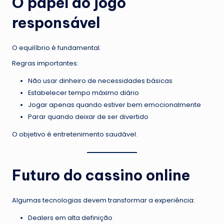
O papel do jogo
responsável
O equilíbrio é fundamental.
Regras importantes:
Não usar dinheiro de necessidades básicas
Estabelecer tempo máximo diário
Jogar apenas quando estiver bem emocionalmente
Parar quando deixar de ser divertido
O objetivo é entretenimento saudável.
Futuro do cassino online
Algumas tecnologias devem transformar a experiência:
Dealers em alta definição