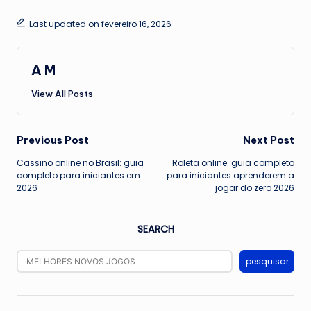
Last updated on fevereiro 16, 2026
A M
View All Posts
Post
Previous Post
Next Post
Cassino online no Brasil: guia
Roleta online: guia completo
navigation
completo para iniciantes em
para iniciantes aprenderem a
2026
jogar do zero 2026
SEARCH
pesquisar