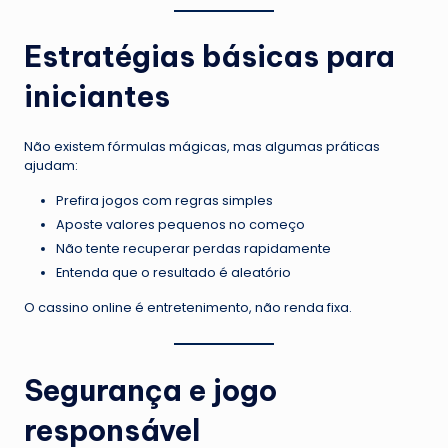
Estratégias básicas para
iniciantes
Não existem fórmulas mágicas, mas algumas práticas
ajudam:
Prefira jogos com regras simples
Aposte valores pequenos no começo
Não tente recuperar perdas rapidamente
Entenda que o resultado é aleatório
O cassino online é entretenimento, não renda fixa.
Segurança e jogo
responsável