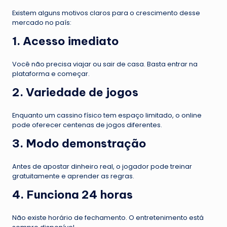
Existem alguns motivos claros para o crescimento desse
mercado no país:
1. Acesso imediato
Você não precisa viajar ou sair de casa. Basta entrar na
plataforma e começar.
2. Variedade de jogos
Enquanto um cassino físico tem espaço limitado, o online
pode oferecer centenas de jogos diferentes.
3. Modo demonstração
Antes de apostar dinheiro real, o jogador pode treinar
gratuitamente e aprender as regras.
4. Funciona 24 horas
Não existe horário de fechamento. O entretenimento está