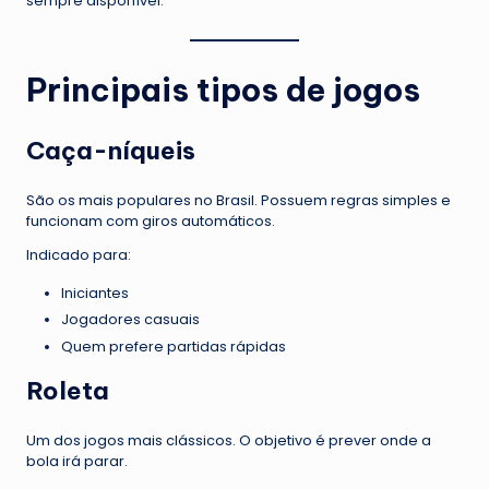
sempre disponível.
Principais tipos de jogos
Caça-níqueis
São os mais populares no Brasil. Possuem regras simples e
funcionam com giros automáticos.
Indicado para:
Iniciantes
Jogadores casuais
Quem prefere partidas rápidas
Roleta
Um dos jogos mais clássicos. O objetivo é prever onde a
bola irá parar.