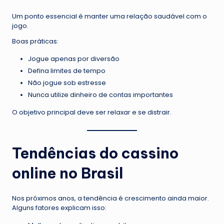
Um ponto essencial é manter uma relação saudável com o
jogo.
Boas práticas:
Jogue apenas por diversão
Defina limites de tempo
Não jogue sob estresse
Nunca utilize dinheiro de contas importantes
O objetivo principal deve ser relaxar e se distrair.
Tendências do cassino
online no Brasil
Nos próximos anos, a tendência é crescimento ainda maior.
Alguns fatores explicam isso: