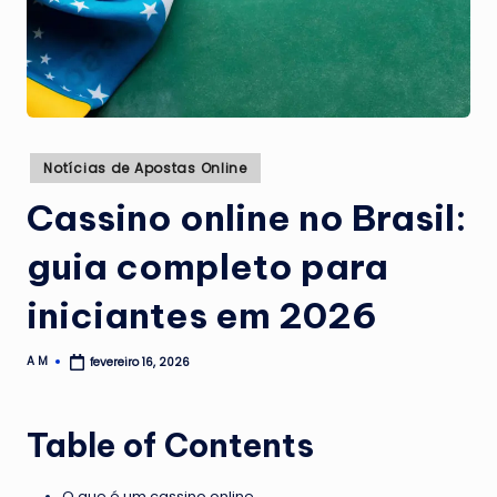
Posted
Notícias de Apostas Online
in
Cassino online no Brasil:
guia completo para
iniciantes em 2026
A M
fevereiro 16, 2026
Posted
by
Table of Contents
O que é um cassino online