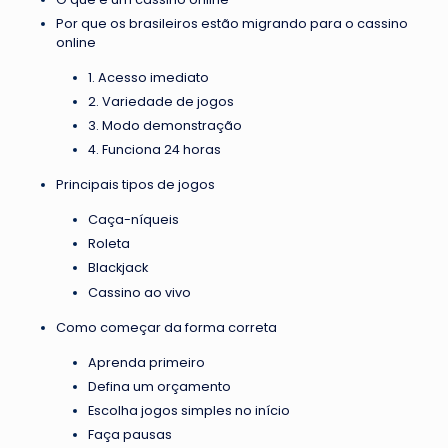
Por que os brasileiros estão migrando para o cassino
online
1. Acesso imediato
2. Variedade de jogos
3. Modo demonstração
4. Funciona 24 horas
Principais tipos de jogos
Caça-níqueis
Roleta
Blackjack
Cassino ao vivo
Como começar da forma correta
Aprenda primeiro
Defina um orçamento
Escolha jogos simples no início
Faça pausas