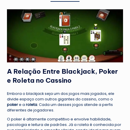
A Relação Entre Blackjack, Poker
e Roleta no Cassino
Embora o blackjack seja um dos jogos mais jogados, ele
divide espaço com outros gigantes do cassino, como o
poker
e a
roleta
. Cada um desses jogos atende a perfis
diferentes de jogadores.
O poker é altamente competitivo e envolve habilidade,
psicologia e leitura de padrões. Já a roleta é conhecida por