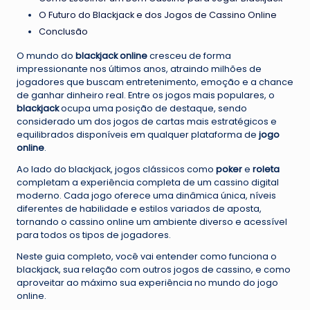
O Futuro do Blackjack e dos Jogos de Cassino Online
Conclusão
O mundo do
blackjack online
cresceu de forma
impressionante nos últimos anos, atraindo milhões de
jogadores que buscam entretenimento, emoção e a chance
de ganhar dinheiro real. Entre os jogos mais populares, o
blackjack
ocupa uma posição de destaque, sendo
considerado um dos jogos de cartas mais estratégicos e
equilibrados disponíveis em qualquer plataforma de
jogo
online
.
Ao lado do blackjack, jogos clássicos como
poker
e
roleta
completam a experiência completa de um cassino digital
moderno. Cada jogo oferece uma dinâmica única, níveis
diferentes de habilidade e estilos variados de aposta,
tornando o cassino online um ambiente diverso e acessível
para todos os tipos de jogadores.
Neste guia completo, você vai entender como funciona o
blackjack, sua relação com outros jogos de cassino, e como
aproveitar ao máximo sua experiência no mundo do jogo
online.