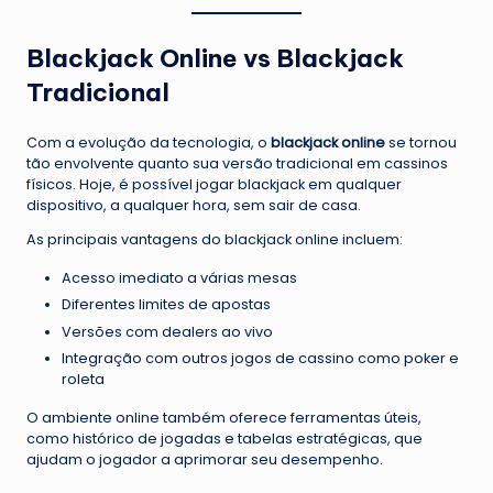
Blackjack Online vs Blackjack
Tradicional
Com a evolução da tecnologia, o
blackjack online
se tornou
tão envolvente quanto sua versão tradicional em cassinos
físicos. Hoje, é possível jogar blackjack em qualquer
dispositivo, a qualquer hora, sem sair de casa.
As principais vantagens do blackjack online incluem:
Acesso imediato a várias mesas
Diferentes limites de apostas
Versões com dealers ao vivo
Integração com outros jogos de cassino como poker e
roleta
O ambiente online também oferece ferramentas úteis,
como histórico de jogadas e tabelas estratégicas, que
ajudam o jogador a aprimorar seu desempenho.