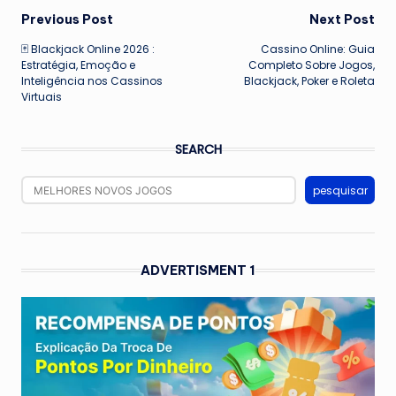
Post
Previous Post
Next Post
🃏 Blackjack Online 2026 :
Cassino Online: Guia
navigation
Estratégia, Emoção e
Completo Sobre Jogos,
Inteligência nos Cassinos
Blackjack, Poker e Roleta
Virtuais
SEARCH
pesquisar
ADVERTISMENT 1