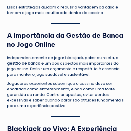
Essas estratégias ajudam a reduzir a vantagem da casa e
tornam o jogo mais equilibrado dentro do cassino.
A Importância da Gestão de Banca
no Jogo Online
Independentemente de jogar blackjack, poker ou roleta, a
gestão de banca
é um dos aspectos mais importantes do
jogo online. Definir um orçamento e respeitá-lo é essencial
para manter o jogo saudável e sustentável.
Jogadores experientes sabem que o cassino deve ser
encarado como entretenimento, e não como uma fonte
garantida de renda. Controlar apostas, evitar perdas
excessivas e saber quando parar são atitudes fundamentais
para uma experiência positiva.
Blackjack ao Vivo: A Experiência