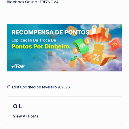
Blackjack Online
–
TREZNOVA
Last updated on fevereiro 9, 2026
O L
View All Posts