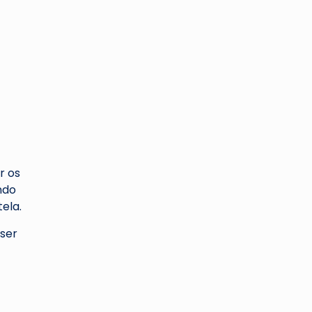
r os
ndo
ela.
 ser