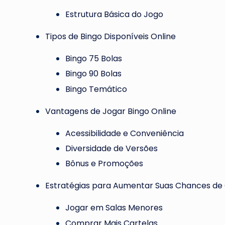
Estrutura Básica do Jogo
Tipos de Bingo Disponíveis Online
Bingo 75 Bolas
Bingo 90 Bolas
Bingo Temático
Vantagens de Jogar Bingo Online
Acessibilidade e Conveniência
Diversidade de Versões
Bônus e Promoções
Estratégias para Aumentar Suas Chances de
Jogar em Salas Menores
Comprar Mais Cartelas