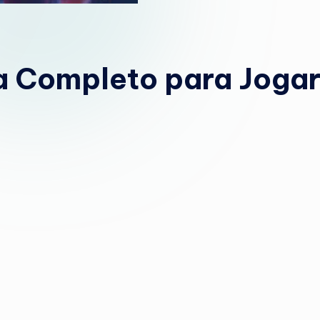
ia Completo para Joga