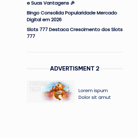
e Suas Vantagens 🎉
Bingo Consolida Popularidade Mercado
Digital em 2026
Slots 777 Destaca Crescimento dos Slots
777
ADVERTISMENT 2
Lorem ispum
Dolor sit amut