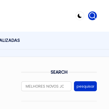
ALIZADAS
SEARCH
pesquisar