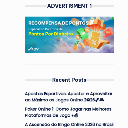
ADVERTISMENT 1
r
Recent Posts
Apostas Esportivas: Apostar e Aproveitar
ao Máximo os Jogos Online 2⚽26🏀🎮
Poker Online 1: Como Jogar nas Melhores
Plataformas de Jogo ♠️💰
A Ascensão do Bingo Online 2026 no Brasil