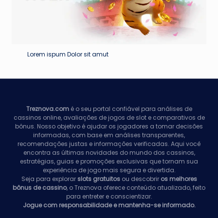
Lorem ispum Dolor sit amut
Treznova.com
é o seu portal confiável para análises de
cassinos online, avaliações de jogos de slot e comparativos de
bônus. Nosso objetivo é ajudar os jogadores a tomar decisões
informadas, com base em análises transparentes,
recomendações justas e informações verificadas. Aqui você
encontra as últimas novidades do mundo dos cassinos,
estratégias, guias e promoções exclusivas que tornam sua
experiência de jogo mais segura e divertida.
Seja para explorar
slots gratuitos
ou descobrir
os melhores
bônus de cassino
, o Treznova oferece conteúdo atualizado, feito
para entreter e conscientizar.
Jogue com responsabilidade e mantenha-se informado.