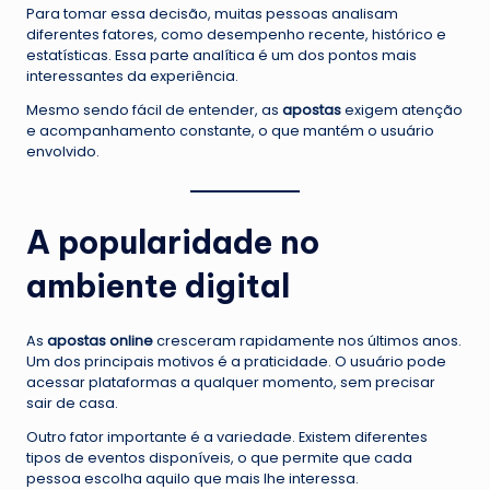
Para tomar essa decisão, muitas pessoas analisam
diferentes fatores, como desempenho recente, histórico e
estatísticas. Essa parte analítica é um dos pontos mais
interessantes da experiência.
Mesmo sendo fácil de entender, as
apostas
exigem atenção
e acompanhamento constante, o que mantém o usuário
envolvido.
A popularidade no
ambiente digital
As
apostas online
cresceram rapidamente nos últimos anos.
Um dos principais motivos é a praticidade. O usuário pode
acessar plataformas a qualquer momento, sem precisar
sair de casa.
Outro fator importante é a variedade. Existem diferentes
tipos de eventos disponíveis, o que permite que cada
pessoa escolha aquilo que mais lhe interessa.