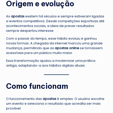
Origem e evolução
As
apostas
existem há séculos e sempre estiveram ligadas
a eventos competitivos. Desde competições esportivas até
acontecimentos sociais, a ideia de prever resultados
sempre despertou interesse.
Com o passar do tempo, esse hábito evoluiu e ganhou
novas formas. A chegada da internet marcou uma grande
mudança, permitindo que as
apostas online
se tornassem
acessíveis para um público muito maior.
Essa transformação ajudou a modernizar uma prática
antiga, adaptando-a aos hábitos digitais atuais.
Como funcionam
O funcionamento das
apostas
é simples. O usuário escolhe
um evento e seleciona o resultado que acredita ser mais
provável.