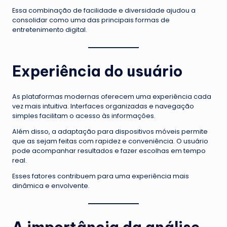
Essa combinação de facilidade e diversidade ajudou a
consolidar como uma das principais formas de
entretenimento digital.
Experiência do usuário
As plataformas modernas oferecem uma experiência cada
vez mais intuitiva. Interfaces organizadas e navegação
simples facilitam o acesso às informações.
Além disso, a adaptação para dispositivos móveis permite
que as sejam feitas com rapidez e conveniência. O usuário
pode acompanhar resultados e fazer escolhas em tempo
real.
Esses fatores contribuem para uma experiência mais
dinâmica e envolvente.