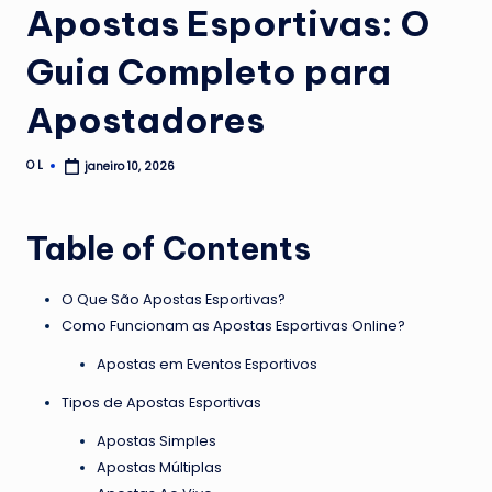
Apostas Esportivas: O
Guia Completo para
Apostadores
O L
janeiro 10, 2026
Posted
by
Table of Contents
O Que São Apostas Esportivas?
Como Funcionam as Apostas Esportivas Online?
Apostas em Eventos Esportivos
Tipos de Apostas Esportivas
Apostas Simples
Apostas Múltiplas