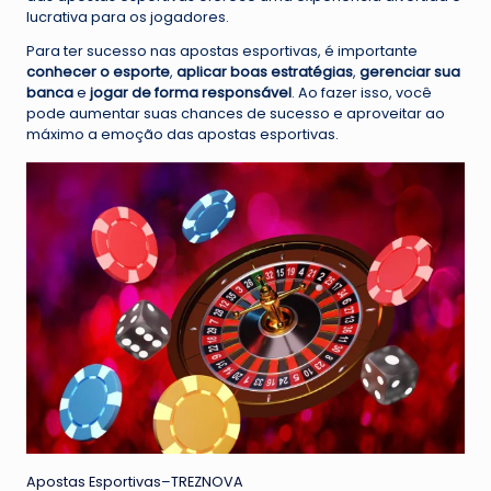
lucrativa para os jogadores.
Para ter sucesso nas apostas esportivas, é importante
conhecer o esporte
,
aplicar boas estratégias
,
gerenciar sua
banca
e
jogar de forma responsável
. Ao fazer isso, você
pode aumentar suas chances de sucesso e aproveitar ao
máximo a emoção das apostas esportivas.
Apostas Esportivas
–
TREZNOVA