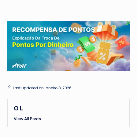
Last updated on janeiro 8, 2026
O L
View All Posts