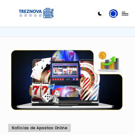
Skip
T
Guia
to
de
content
R
Cassinos
Online
E
e
Avaliações
Z
de
Jogos
N
O
V
A
Posted
Notícias de Apostas Online
in