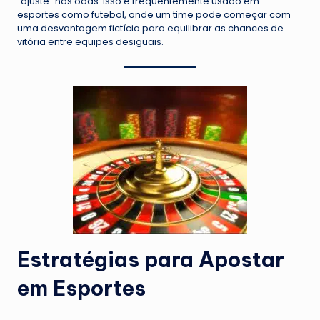
“ajuste” nas odds. Isso é frequentemente usado em
esportes como futebol, onde um time pode começar com
uma desvantagem fictícia para equilibrar as chances de
vitória entre equipes desiguais.
Estratégias para Apostar
em Esportes