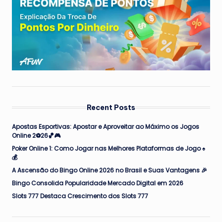
Recent Posts
Apostas Esportivas: Apostar e Aproveitar ao Máximo os Jogos
Online 2⚽26🏀🎮
Poker Online 1: Como Jogar nas Melhores Plataformas de Jogo ♠️
💰
A Ascensão do Bingo Online 2026 no Brasil e Suas Vantagens 🎉
Bingo Consolida Popularidade Mercado Digital em 2026
Slots 777 Destaca Crescimento dos Slots 777