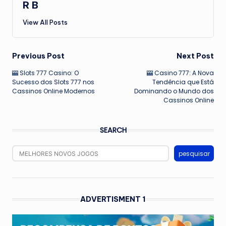
R B
View All Posts
Post
Previous Post
Next Post
🎰 Slots 777 Casino: O
🎰 Casino 777: A Nova
navigation
Sucesso dos Slots 777 nos
Tendência que Está
Cassinos Online Modernos
Dominando o Mundo dos
Cassinos Online
SEARCH
pesquisar
ADVERTISMENT 1