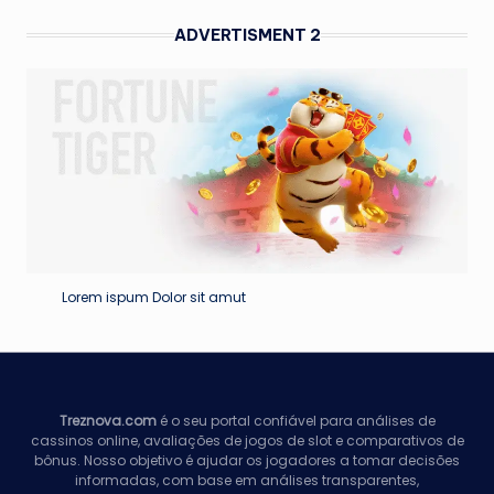
ADVERTISMENT 2
Lorem ispum Dolor sit amut
Treznova.com
é o seu portal confiável para análises de
cassinos online, avaliações de jogos de slot e comparativos de
bônus. Nosso objetivo é ajudar os jogadores a tomar decisões
informadas, com base em análises transparentes,