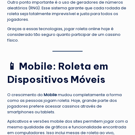
Outro ponto importante é o uso de geradores de números
aleatórios (RNG). Esse sistema garante que cada rodada de
roleta seja totalmente imprevisível e justa para todos os
jogadores.
Graças a essas tecnologias, jogar roleta online hoje é
considerado tão seguro quanto participar de um cassino
físico.
📱 Mobile: Roleta em
Dispositivos Móveis
O crescimento do
Mobile
mudou completamente a forma
como as pessoas jogam roleta. Hoje, grande parte dos
jogadores prefere acessar cassinos através de
smartphones ou tablets.
Aplicativos e versões mobile dos sites permitem jogar com a
mesma qualidade de gráficos e funcionalidade encontrada
em computadores. Isso inclui mesas de roleta ao vivo,