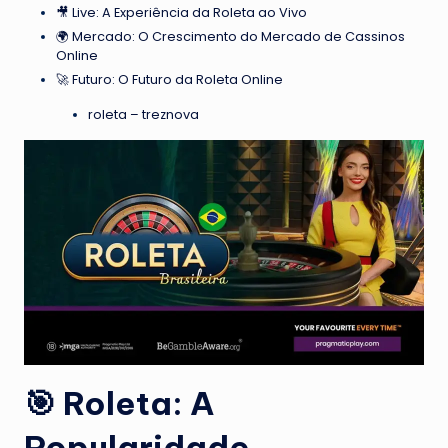
🎥 Live: A Experiência da Roleta ao Vivo
🌍 Mercado: O Crescimento do Mercado de Cassinos
Online
🚀 Futuro: O Futuro da Roleta Online
roleta – treznova
🎯 Roleta: A
Popularidade