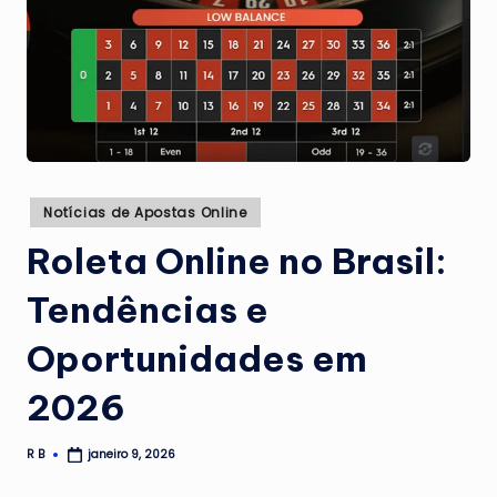
Posted
Notícias de Apostas Online
in
Roleta Online no Brasil:
Tendências e
Oportunidades em
2026
R B
janeiro 9, 2026
Posted
by