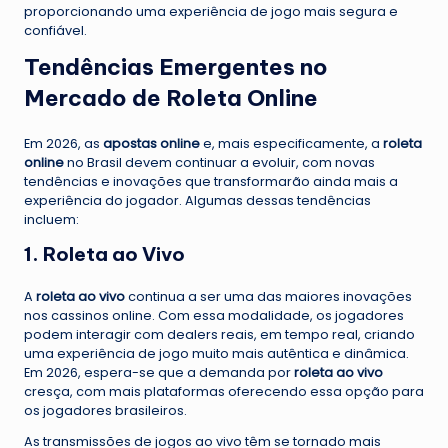
proporcionando uma experiência de jogo mais segura e
confiável.
Tendências Emergentes no
Mercado de Roleta Online
Em 2026, as
apostas online
e, mais especificamente, a
roleta
online
no Brasil devem continuar a evoluir, com novas
tendências e inovações que transformarão ainda mais a
experiência do jogador. Algumas dessas tendências
incluem:
1.
Roleta ao Vivo
A
roleta ao vivo
continua a ser uma das maiores inovações
nos cassinos online. Com essa modalidade, os jogadores
podem interagir com dealers reais, em tempo real, criando
uma experiência de jogo muito mais autêntica e dinâmica.
Em 2026, espera-se que a demanda por
roleta ao vivo
cresça, com mais plataformas oferecendo essa opção para
os jogadores brasileiros.
As transmissões de jogos ao vivo têm se tornado mais