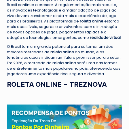
Brasil continue a crescer. A regulamentação mais robusta,
as inovações tecnológicas e a maior adoção de jogos ao
vivo devem transformar ainda mais a experiência de jogo
para os brasileiros. As plataformas de
roleta online
estarão
mais acessíveis, seguras e envolventes, com a introdução
de novas opções de jogos, pagamentos rápidos e a
adoção de tecnologias emergentes, como
realidade virtual
.
O Brasil tem um grande potencial para se tornar um dos
maiores mercados de
roleta online
do mundo, e as
tendências atuais indicam um futuro promissor para o setor.
Em 2026, o mercado de
roleta online
será uma das formas
de entretenimento mais populares no país, oferecendo aos
jogadores uma experiência rica, segura e divertida.
ROLETA ONLINE
–
TREZNOVA