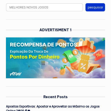
pesquisar
ADVERTISMENT 1
Recent Posts
Apostas Esportivas: Apostar e Aproveitar ao Máximo os Jogos
Online 2⚽26🏀🎮