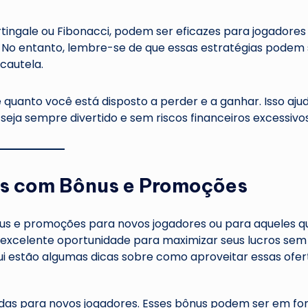
tingale ou Fibonacci, podem ser eficazes para jogadores
 No entanto, lembre-se de que essas estratégias podem 
cautela.
 quanto você está disposto a perder e a ganhar. Isso aju
 seja sempre divertido e sem riscos financeiros excessivos
s com Bônus e Promoções
us e promoções para novos jogadores ou para aqueles q
excelente oportunidade para maximizar seus lucros sem
qui estão algumas dicas sobre como aproveitar essas ofer
das para novos jogadores. Esses bônus podem ser em f