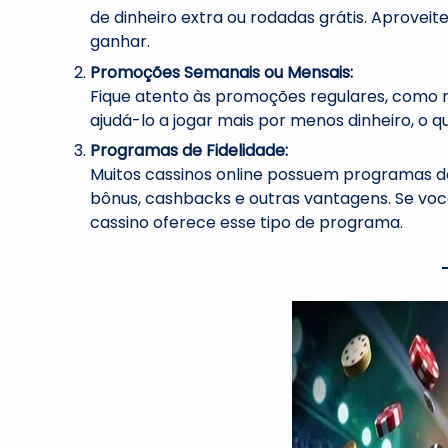
de dinheiro extra ou rodadas grátis. Aprovei
ganhar.
Promoções Semanais ou Mensais:
Fique atento às promoções regulares, como 
ajudá-lo a jogar mais por menos dinheiro, o
Programas de Fidelidade:
Muitos cassinos online possuem programas 
bônus, cashbacks e outras vantagens. Se você
cassino oferece esse tipo de programa.