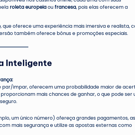
 pela
roleta europeia
ou
francesa
, pois elas oferecem a
o
, que oferece uma experiência mais imersiva e realista, 
a versão também oferece bônus e promoções especiais.
 Inteligente
rança:
 par/impar, oferecem uma probabilidade maior de acert
proporcionam mais chances de ganhar, o que pode ser
 seguro.
plo, um único número) ofereça grandes pagamentos, a
com mais segurança e utilize as apostas externas como