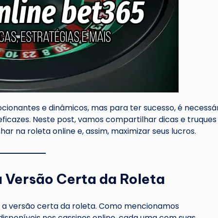
ocionantes e dinâmicos, mas para ter sucesso, é necessá
ficazes. Neste post, vamos compartilhar dicas e truques
r na roleta online e, assim, maximizar seus lucros.
 Versão Certa da Roleta
her a versão certa da roleta. Como mencionamos
 disponíveis nos cassinos online, cada uma com suas