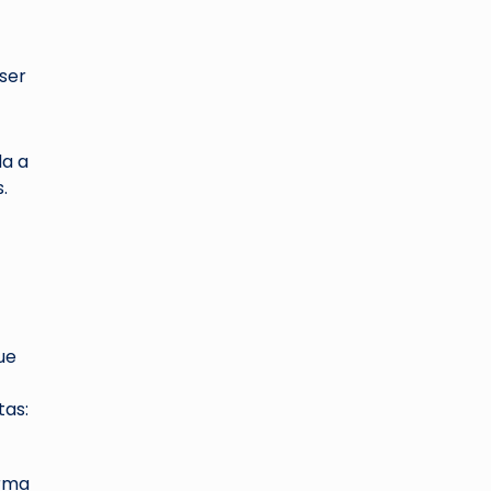
ser
da a
.
ue
tas:
orma