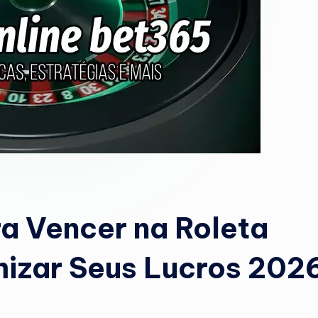
ra Vencer na Roleta
izar Seus Lucros 202