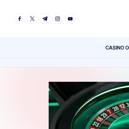
Skip
facebook.com
twitter.com
t.me
instagram.com
youtube.com
to
content
CASINO O