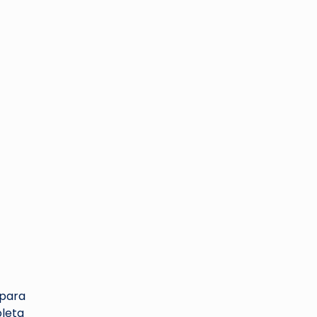
 para
oleta