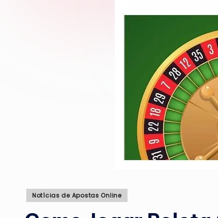
Posted
Notícias de Apostas Online
in