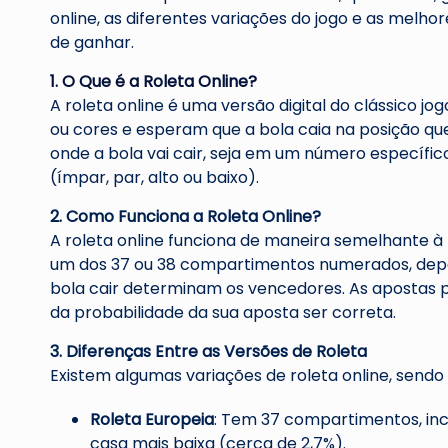
online, as diferentes variações do jogo e as melho
de ganhar.
1. O Que é a Roleta Online?
A roleta online é uma versão digital do clássico 
ou cores e esperam que a bola caia na posição qu
onde a bola vai cair, seja em um número específ
(ímpar, par, alto ou baixo).
2. Como Funciona a Roleta Online?
A roleta online funciona de maneira semelhante à 
um dos 37 ou 38 compartimentos numerados, depe
bola cair determinam os vencedores. As apostas 
da probabilidade da sua aposta ser correta.
3. Diferenças Entre as Versões de Roleta
Existem algumas variações de roleta online, sendo
Roleta Europeia
: Tem 37 compartimentos, in
casa mais baixa (cerca de 2,7%).