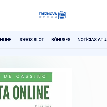
T
Guia
de
R
Cassinos
Online
E
NLINE
JOGOS SLOT
BÓNUSES
NOTÍCIAS ATU
e
Avaliações
Z
de
Jogos
N
O
V
A