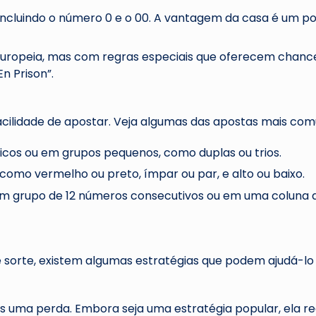
incluindo o número 0 e o 00. A vantagem da casa é um p
 europeia, mas com regras especiais que oferecem chanc
n Prison”.
acilidade de apostar. Veja algumas das apostas mais com
icos ou em grupos pequenos, como duplas ou trios.
como vermelho ou preto, ímpar ou par, e alto ou baixo.
um grupo de 12 números consecutivos ou em uma coluna 
e sorte, existem algumas estratégias que podem ajudá-lo
s uma perda. Embora seja uma estratégia popular, ela r