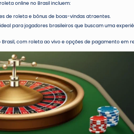
oleta online no Brasil incluem:
es de roleta e bônus de boas-vindas atraentes.
ideal para jogadores brasileiros que buscam uma experi
 Brasil, com roleta ao vivo e opções de pagamento em re