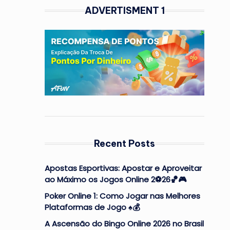
ADVERTISMENT 1
Recent Posts
Apostas Esportivas: Apostar e Aproveitar
ao Máximo os Jogos Online 2⚽26🏀🎮
Poker Online 1: Como Jogar nas Melhores
Plataformas de Jogo ♠️💰
A Ascensão do Bingo Online 2026 no Brasil