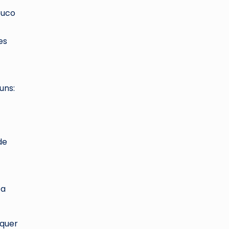
ouco
es
uns:
de
 a
equer