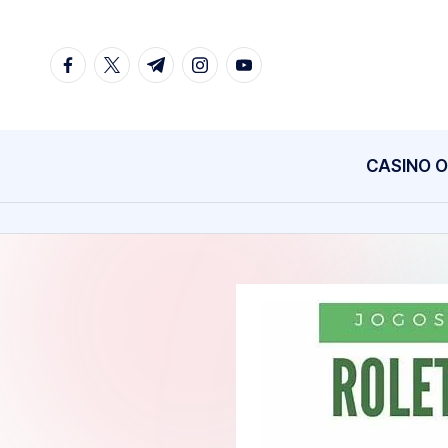
Skip
facebook.com
twitter.com
t.me
instagram.com
youtube.com
to
content
CASINO O