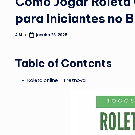
Como Jogar Roleta 
para Iniciantes no 
A M
janeiro 23, 2026
Posted
by
Table of Contents
Roleta online – Treznova