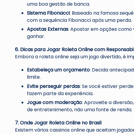
uma boa gestão de banca.
Sistema Fibonacci
: Baseado na famosa sequ
com a sequência Fibonacci após uma perda.
Apostas Externas
: Apostar em opções como 
ganhar.
6. Dicas para Jogar Roleta Online com Responsabi
Embora a roleta online seja um jogo divertido, é i
Estabeleça um orçamento
: Decida antecipa
limite.
Evite perseguir perdas
: Se você estiver perd
fazem parte da experiência.
Jogue com moderação
: Aproveite a diversã
de entretenimento, não uma fonte de renda.
7. Onde Jogar Roleta Online no Brasil
Existem vários cassinos online que aceitam jogado