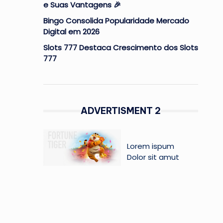
e Suas Vantagens 🎉
Bingo Consolida Popularidade Mercado
Digital em 2026
Slots 777 Destaca Crescimento dos Slots
777
ADVERTISMENT 2
Lorem ispum
Dolor sit amut