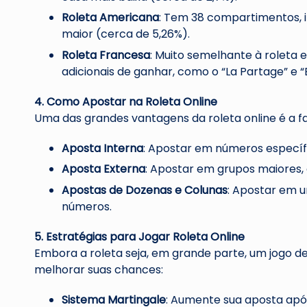
Roleta Americana
: Tem 38 compartimentos, 
maior (cerca de 5,26%).
Roleta Francesa
: Muito semelhante à roleta
adicionais de ganhar, como o “La Partage” e “E
4. Como Apostar na Roleta Online
Uma das grandes vantagens da roleta online é a f
Aposta Interna
: Apostar em números específ
Aposta Externa
: Apostar em grupos maiores, 
Apostas de Dozenas e Colunas
: Apostar em 
números.
5. Estratégias para Jogar Roleta Online
Embora a roleta seja, em grande parte, um jogo d
melhorar suas chances:
Sistema Martingale
: Aumente sua aposta apó