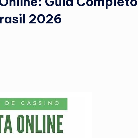
Online: Guia Completo
Brasil 2026