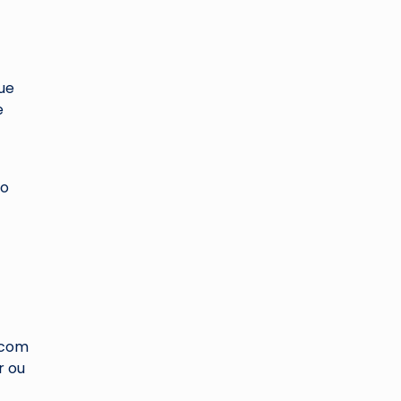
ue
e
no
u com
r ou