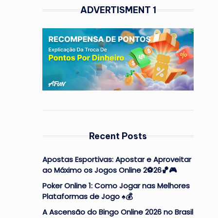
ADVERTISMENT 1
Recent Posts
Apostas Esportivas: Apostar e Aproveitar
ao Máximo os Jogos Online 2⚽26🏀🎮
Poker Online 1: Como Jogar nas Melhores
Plataformas de Jogo ♠️💰
A Ascensão do Bingo Online 2026 no Brasil