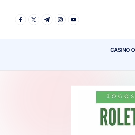
Skip
facebook.com
twitter.com
t.me
instagram.com
youtube.com
to
content
CASINO O