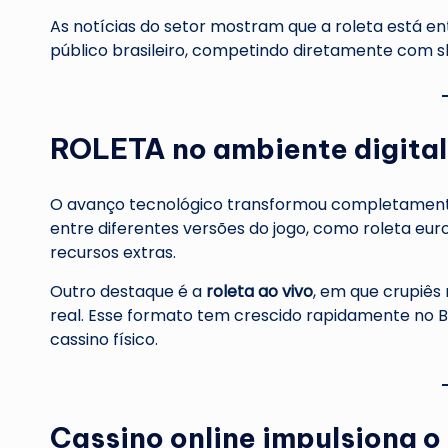
As notícias do setor mostram que a roleta está ent
público brasileiro, competindo diretamente com sl
ROLETA no ambiente digital
O avanço tecnológico transformou completamente 
entre diferentes versões do jogo, como roleta eu
recursos extras.
Outro destaque é a
roleta ao vivo
, em que crupiês
real. Esse formato tem crescido rapidamente no Br
cassino físico.
Cassino online impulsiona 