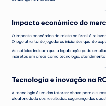
Impacto econômico do mer
O impacto econômico da roleta no Brasil é releva
O jogo atrai tanto jogadores iniciantes quanto exp
As notícias indicam que a legalização pode amplia
indiretos em áreas como tecnologia, atendimento 
Tecnologia e inovação na 
A tecnologia é um dos fatores-chave para o suce
aleatoriedade dos resultados, segurança das apos