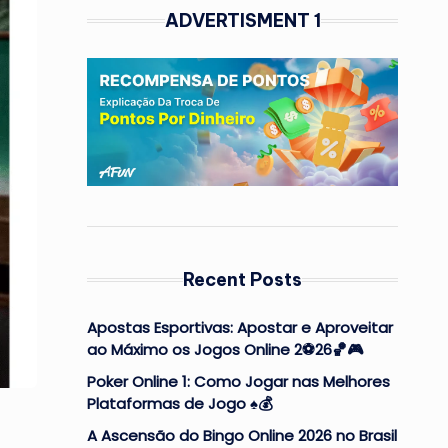
ADVERTISMENT 1
Recent Posts
Apostas Esportivas: Apostar e Aproveitar
ao Máximo os Jogos Online 2⚽26🏀🎮
Poker Online 1: Como Jogar nas Melhores
Plataformas de Jogo ♠️💰
A Ascensão do Bingo Online 2026 no Brasil