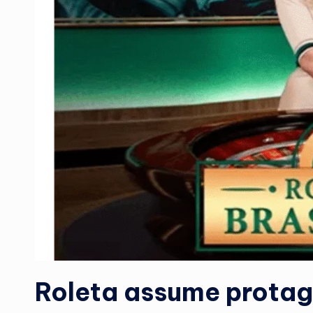
Roleta assume protag