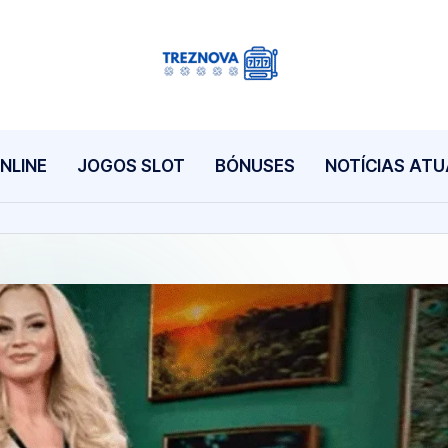
T
Guia
de
R
Cassinos
Online
E
NLINE
JOGOS SLOT
BÓNUSES
NOTÍCIAS ATU
e
Avaliações
Z
de
Jogos
N
O
V
A