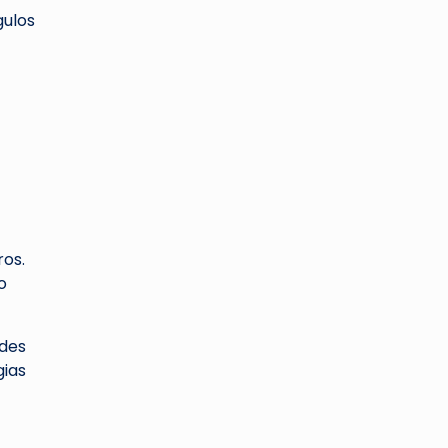
gulos
ros.
o
ades
gias