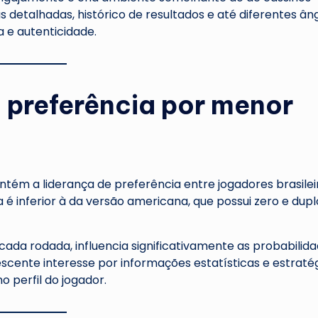
detalhadas, histórico de resultados e até diferentes ân
 e autenticidade.
a preferência por menor
ntém a liderança de preferência entre jogadores brasilei
 inferior à da versão americana, que possui zero e dupl
da rodada, influencia significativamente as probabilid
escente interesse por informações estatísticas e estraté
 perfil do jogador.