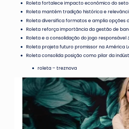
Roleta fortalece impacto econômico do seto
Roleta mantém tradição histórica e relevânci
Roleta diversifica formatos e amplia opções 
Roleta reforça importância da gestão de ban
Roleta e a consolidação do jogo responsável 
Roleta projeta futuro promissor na América L
Roleta consolida posição como pilar da indúst
roleta – treznova