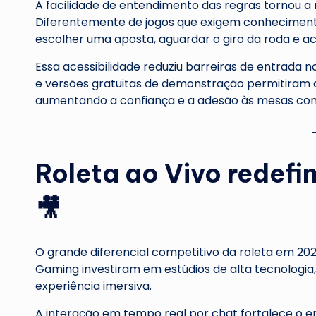
A facilidade de entendimento das regras tornou a r
Diferentemente de jogos que exigem conhecimento
escolher uma aposta, aguardar o giro da roda e a
Essa acessibilidade reduziu barreiras de entrada no
e versões gratuitas de demonstração permitiram q
aumentando a confiança e a adesão às mesas com 
Roleta ao Vivo redefi
🎥
O grande diferencial competitivo da roleta em 20
Gaming investiram em estúdios de alta tecnologia,
experiência imersiva.
A interação em tempo real por chat fortalece o 