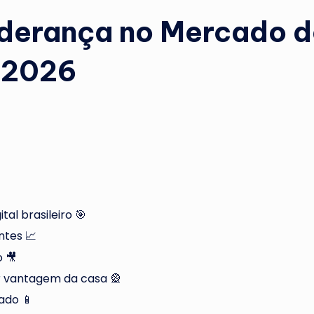
iderança no Mercado 
 2026
al brasileiro 🎯
ntes 📈
o 🎥
r vantagem da casa 🎡
ado 📱