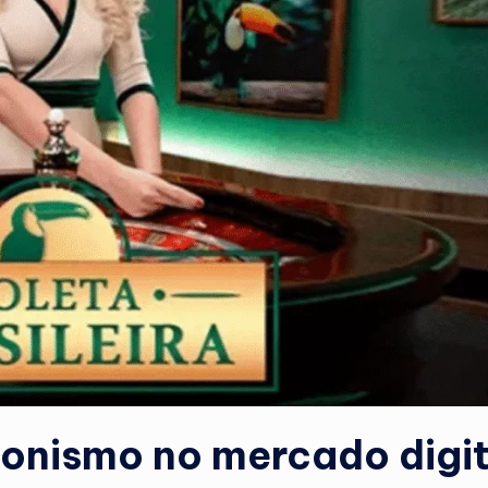
onismo no mercado digit