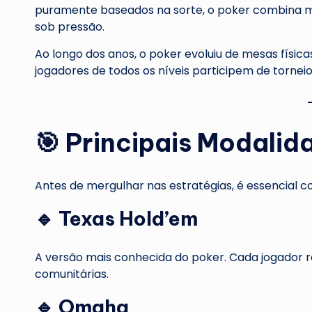
puramente baseados na sorte, o poker combina m
sob pressão.
Ao longo dos anos, o poker evoluiu de mesas físic
jogadores de todos os níveis participem de tornei
🎯 Principais Modalid
Antes de mergulhar nas estratégias, é essencial 
🔹 Texas Hold’em
A versão mais conhecida do poker. Cada jogador re
comunitárias.
🔹 Omaha