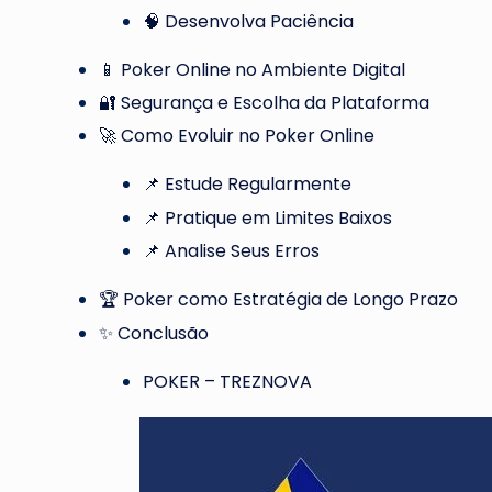
🧠 Desenvolva Paciência
📱 Poker Online no Ambiente Digital
🔐 Segurança e Escolha da Plataforma
🚀 Como Evoluir no Poker Online
📌 Estude Regularmente
📌 Pratique em Limites Baixos
📌 Analise Seus Erros
🏆 Poker como Estratégia de Longo Prazo
✨ Conclusão
POKER – TREZNOVA