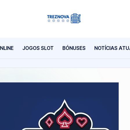
T
Guia
de
R
Cassinos
Online
E
NLINE
JOGOS SLOT
BÓNUSES
NOTÍCIAS ATU
e
Avaliações
Z
de
Jogos
N
O
V
A