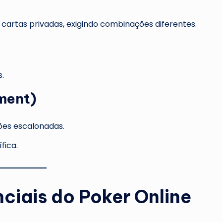
artas privadas, exigindo combinações diferentes.
.
ment)
ões escalonadas.
fica.
ciais do Poker Online