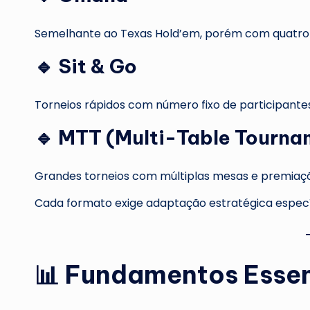
Semelhante ao Texas Hold’em, porém com quatro c
🔹 Sit & Go
Torneios rápidos com número fixo de participantes
🔹 MTT (Multi-Table Tourna
Grandes torneios com múltiplas mesas e premiaç
Cada formato exige adaptação estratégica especí
📊 Fundamentos Essen