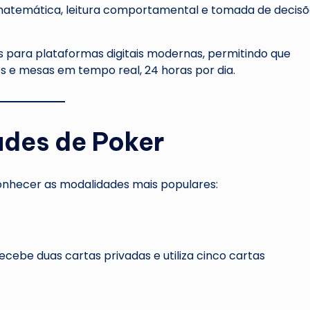
atemática, leitura comportamental e tomada de decisõ
as para plataformas digitais modernas, permitindo que
os e mesas em tempo real, 24 horas por dia.
ades de Poker
conhecer as modalidades mais populares:
cebe duas cartas privadas e utiliza cinco cartas