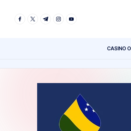
Skip
facebook.com
twitter.com
t.me
instagram.com
youtube.com
to
content
CASINO O