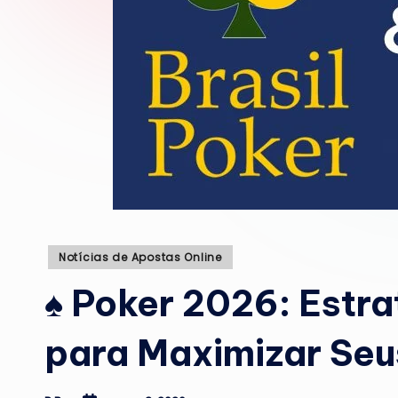
Posted
Notícias de Apostas Online
in
♠️ Poker 2026: Estra
para Maximizar Seu