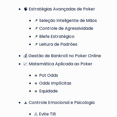
🧠 Estratégias Avançadas de Poker
📌 Seleção Inteligente de Mãos
📌 Controle de Agressividade
📌 Blefe Estratégico
📌 Leitura de Padrões
💰 Gestão de Bankroll no Poker Online
📈 Matemática Aplicada ao Poker
🔹 Pot Odds
🔹 Odds Implícitas
🔹 Equidade
🧘 Controle Emocional e Psicologia
⚠️ Evite Tilt