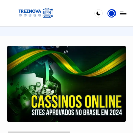
Skip
T
Guia
to
de
content
R
Cassinos
Online
E
e
Avaliações
Z
de
Jogos
N
O
V
A