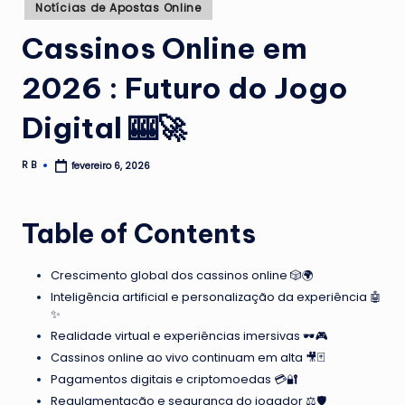
Posted
Notícias de Apostas Online
in
Cassinos Online em
2026 : Futuro do Jogo
Digital 🎰🚀
R B
fevereiro 6, 2026
Posted
by
Table of Contents
Crescimento global dos cassinos online 🎲🌍
Inteligência artificial e personalização da experiência 🤖
✨
Realidade virtual e experiências imersivas 🕶️🎮
Cassinos online ao vivo continuam em alta 🎥🃏
Pagamentos digitais e criptomoedas 💳🔐
Regulamentação e segurança do jogador ⚖️🛡️