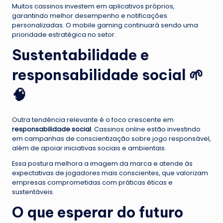
Muitos cassinos investem em aplicativos próprios,
garantindo melhor desempenho e notificações
personalizadas. O mobile gaming continuará sendo uma
prioridade estratégica no setor.
Sustentabilidade e
responsabilidade social 🌱
🧠
Outra tendência relevante é o foco crescente em
responsabilidade social
. Cassinos online estão investindo
em campanhas de conscientização sobre jogo responsável,
além de apoiar iniciativas sociais e ambientais.
Essa postura melhora a imagem da marca e atende às
expectativas de jogadores mais conscientes, que valorizam
empresas comprometidas com práticas éticas e
sustentáveis.
O que esperar do futuro