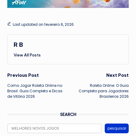
Last updated on fevereiro 6, 2026
R B
View All Posts
Post
Previous Post
Next Post
Como Jogar Roleta Online no
Roleta Online: O Guia
navigation
Brasil: Guia Completo e Dicas
Completo para Jogadores
de Vitória 2026
Brasileiros 2026
SEARCH
pesquisar