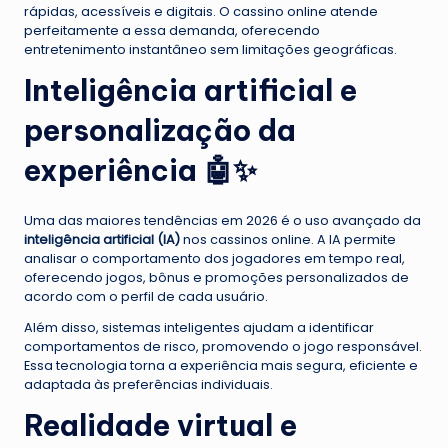
rápidas, acessíveis e digitais. O cassino online atende
perfeitamente a essa demanda, oferecendo
entretenimento instantâneo sem limitações geográficas.
Inteligência artificial e
personalização da
experiência 🤖✨
Uma das maiores tendências em 2026 é o uso avançado da
inteligência artificial (IA)
nos cassinos online. A IA permite
analisar o comportamento dos jogadores em tempo real,
oferecendo jogos, bônus e promoções personalizados de
acordo com o perfil de cada usuário.
Além disso, sistemas inteligentes ajudam a identificar
comportamentos de risco, promovendo o jogo responsável.
Essa tecnologia torna a experiência mais segura, eficiente e
adaptada às preferências individuais.
Realidade virtual e