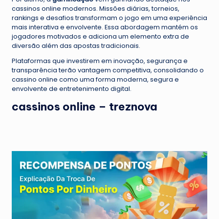
cassinos online modernos. Missões diárias, torneios,
rankings e desafios transformam o jogo em uma experiência
mais interativa e envolvente. Essa abordagem mantém os
jogadores motivados e adiciona um elemento extra de
diversão além das apostas tradicionais.
Plataformas que investirem em inovação, segurança e
transparência terão vantagem competitiva, consolidando o
cassino online como uma forma moderna, segura e
envolvente de entretenimento digital.
cassinos online
–
treznova