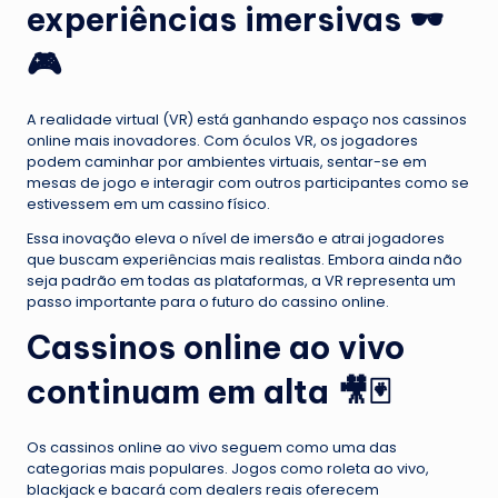
experiências imersivas 🕶️
🎮
A realidade virtual (VR) está ganhando espaço nos cassinos
online mais inovadores. Com óculos VR, os jogadores
podem caminhar por ambientes virtuais, sentar-se em
mesas de jogo e interagir com outros participantes como se
estivessem em um cassino físico.
Essa inovação eleva o nível de imersão e atrai jogadores
que buscam experiências mais realistas. Embora ainda não
seja padrão em todas as plataformas, a VR representa um
passo importante para o futuro do cassino online.
Cassinos online ao vivo
continuam em alta 🎥🃏
Os cassinos online ao vivo seguem como uma das
categorias mais populares. Jogos como roleta ao vivo,
blackjack e bacará com dealers reais oferecem