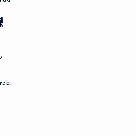

o
ncia,