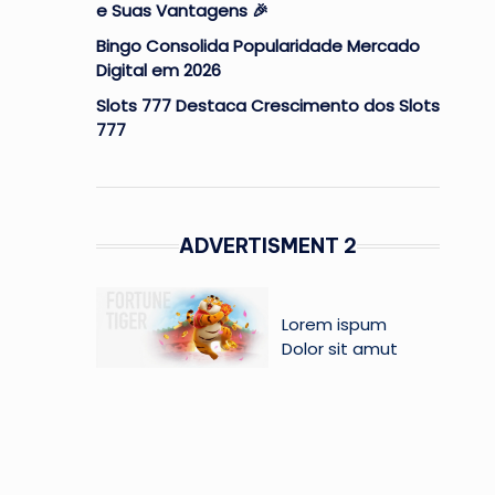
e Suas Vantagens 🎉
Bingo Consolida Popularidade Mercado
Digital em 2026
Slots 777 Destaca Crescimento dos Slots
777
ADVERTISMENT 2
Lorem ispum
Dolor sit amut