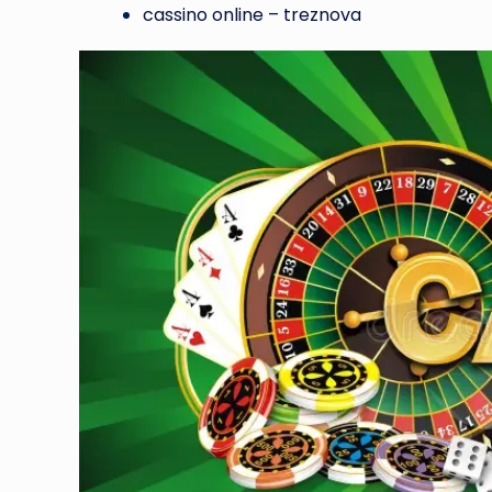
cassino online – treznova