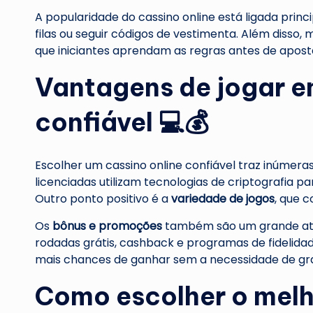
A popularidade do cassino online está ligada princ
filas ou seguir códigos de vestimenta. Além disso, 
que iniciantes aprendam as regras antes de aposta
Vantagens de jogar e
confiável 💻💰
Escolher um cassino online confiável traz inúmera
licenciadas utilizam tecnologias de criptografia p
Outro ponto positivo é a
variedade de jogos
, que 
Os
bônus e promoções
também são um grande atra
rodadas grátis, cashback e programas de fidelid
mais chances de ganhar sem a necessidade de gran
Como escolher o melh