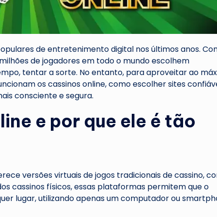
pulares de entretenimento digital nos últimos anos. Co
os, milhões de jogadores em todo o mundo escolhem
empo, tentar a sorte. No entanto, para aproveitar ao má
ncionam os cassinos online, como escolher sites confiáve
ais consciente e segura.
ine e por que ele é tão
rece versões virtuais de jogos tradicionais de cassino, 
e dos cassinos físicos, essas plataformas permitem que o
lquer lugar, utilizando apenas um computador ou smartp