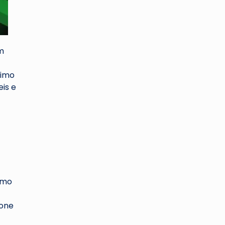
m
ximo
is e
como
hone