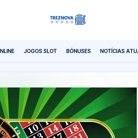
T
Guia
de
R
Cassinos
Online
E
NLINE
JOGOS SLOT
BÓNUSES
NOTÍCIAS ATU
e
Avaliações
Z
de
Jogos
N
O
V
A