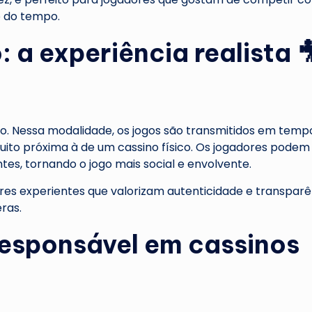
o do tempo.
: a experiência realista 
vo. Nessa modalidade, os jogos são transmitidos em temp
uito próxima à de um cassino físico. Os jogadores podem
tes, tornando o jogo mais social e envolvente.
es experientes que valorizam autenticidade e transparê
ras.
responsável em cassinos