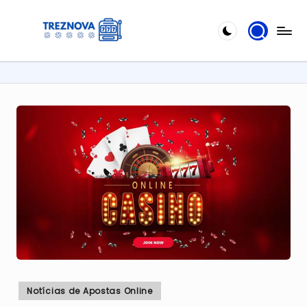
Skip
T
Guia
to
de
content
R
Cassinos
Online
E
e
Avaliações
Z
de
Jogos
N
O
V
A
Posted
Notícias de Apostas Online
in