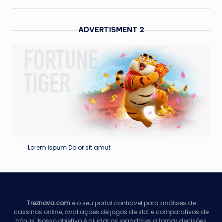
ADVERTISMENT 2
Lorem ispum Dolor sit amut
Treznova.com
é o seu portal confiável para análises de
cassinos online, avaliações de jogos de slot e comparativos de
bônus. Nosso objetivo é ajudar os jogadores a tomar decisões