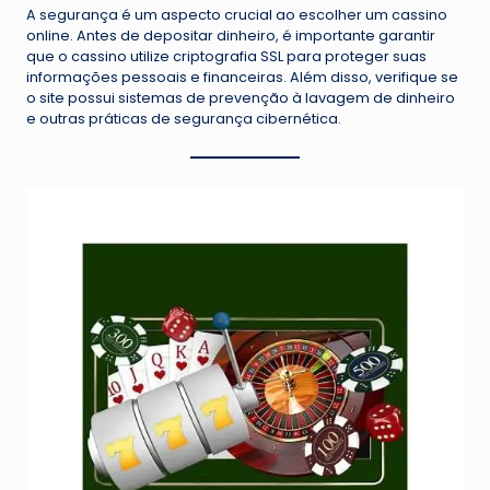
A segurança é um aspecto crucial ao escolher um cassino
online. Antes de depositar dinheiro, é importante garantir
que o cassino utilize criptografia SSL para proteger suas
informações pessoais e financeiras. Além disso, verifique se
o site possui sistemas de prevenção à lavagem de dinheiro
e outras práticas de segurança cibernética.