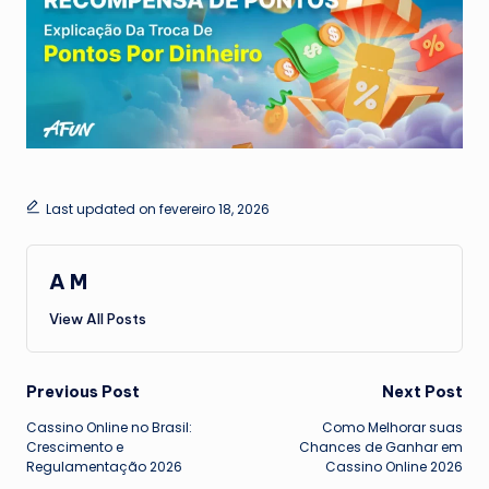
Last updated on fevereiro 18, 2026
A M
View All Posts
Post
Previous Post
Next Post
Cassino Online no Brasil:
Como Melhorar suas
navigation
Crescimento e
Chances de Ganhar em
Regulamentação 2026
Cassino Online 2026