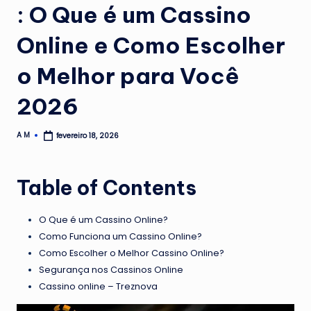
: O Que é um Cassino
Online e Como Escolher
o Melhor para Você
2026
A M
fevereiro 18, 2026
Posted
by
Table of Contents
O Que é um Cassino Online?
Como Funciona um Cassino Online?
Como Escolher o Melhor Cassino Online?
Segurança nos Cassinos Online
Cassino online – Treznova