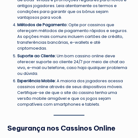
antigos jogadores. Leia atentamente os termos e
condições para garantir que os bônus sejam
vantajosos para você.
Métodos de Pagamento:
Opte por cassinos que
ofereçam métodos de pagamento rápidos e seguros.
As opções mais comuns incluem cartões de crédito,
transferências bancárias, e-wallets e até
criptomoedas.
Suporte ao Cliente:
Um bom cassino online deve
oferecer suporte ao cliente 24/7 por meio de chat ao
vivo, e-mail ou telefone, caso haja qualquer problema
ou dúvida.
Experiência Mobile:
A maioria dos jogadores acessa
cassinos online através de seus dispositivos móveis.
Certifique-se de que o site do cassino tenha uma
versão mobile amigável e que os jogos sejam
compatíveis com smartphones e tablets.
Segurança nos Cassinos Online