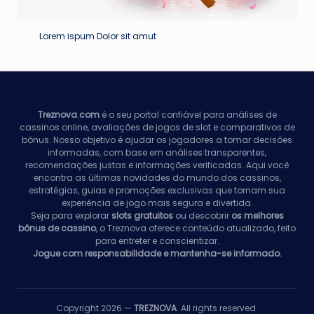
Lorem ispum Dolor sit amut
Treznova.com
é o seu portal confiável para análises de
cassinos online, avaliações de jogos de slot e comparativos de
bônus. Nosso objetivo é ajudar os jogadores a tomar decisões
informadas, com base em análises transparentes,
recomendações justas e informações verificadas. Aqui você
encontra as últimas novidades do mundo dos cassinos,
estratégias, guias e promoções exclusivas que tornam sua
experiência de jogo mais segura e divertida.
Seja para explorar
slots gratuitos
ou descobrir
os melhores
bônus de cassino
, o Treznova oferece conteúdo atualizado, feito
para entreter e conscientizar.
Jogue com responsabilidade e mantenha-se informado.
Copyright 2026 —
TREZNOVA
. All rights reserved.