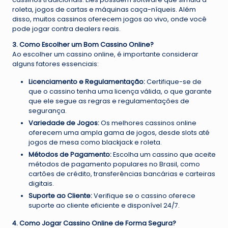
roleta, jogos de cartas e máquinas caça-níqueis. Além
disso, muitos cassinos oferecem jogos ao vivo, onde você
pode jogar contra dealers reais.
3. Como Escolher um Bom Cassino Online?
Ao escolher um cassino online, é importante considerar
alguns fatores essenciais:
Licenciamento e Regulamentação:
Certifique-se de
que o cassino tenha uma licença válida, o que garante
que ele segue as regras e regulamentações de
segurança.
Variedade de Jogos:
Os melhores cassinos online
oferecem uma ampla gama de jogos, desde slots até
jogos de mesa como blackjack e roleta.
Métodos de Pagamento:
Escolha um cassino que aceite
métodos de pagamento populares no Brasil, como
cartões de crédito, transferências bancárias e carteiras
digitais.
Suporte ao Cliente:
Verifique se o cassino oferece
suporte ao cliente eficiente e disponível 24/7.
4. Como Jogar Cassino Online de Forma Segura?