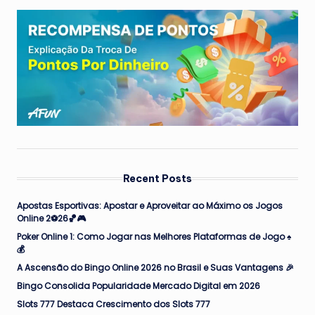
Recent Posts
Apostas Esportivas: Apostar e Aproveitar ao Máximo os Jogos
Online 2⚽26🏀🎮
Poker Online 1: Como Jogar nas Melhores Plataformas de Jogo ♠️
💰
A Ascensão do Bingo Online 2026 no Brasil e Suas Vantagens 🎉
Bingo Consolida Popularidade Mercado Digital em 2026
Slots 777 Destaca Crescimento dos Slots 777