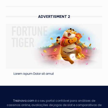
ADVERTISMENT 2
Lorem ispum Dolor sit amut
Treznova.com
é o seu portal confiável para análises de
cassinos online, avaliações de jogos de slot e comparativos de