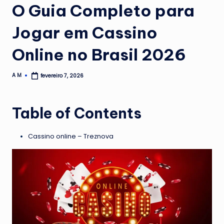
O Guia Completo para
Jogar em Cassino
Online no Brasil 2026
A M
fevereiro 7, 2026
Posted
by
Table of Contents
Cassino online – Treznova