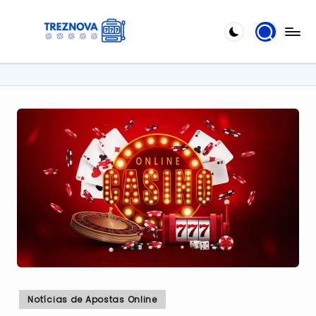
Skip
T
Guia
to
de
content
R
Cassinos
Online
E
e
Avaliações
Z
de
Jogos
N
O
V
A
Posted
Notícias de Apostas Online
in