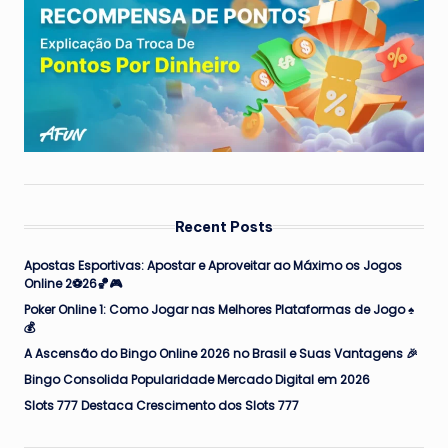
Recent Posts
Apostas Esportivas: Apostar e Aproveitar ao Máximo os Jogos
Online 2⚽26🏀🎮
Poker Online 1: Como Jogar nas Melhores Plataformas de Jogo ♠️
💰
A Ascensão do Bingo Online 2026 no Brasil e Suas Vantagens 🎉
Bingo Consolida Popularidade Mercado Digital em 2026
Slots 777 Destaca Crescimento dos Slots 777