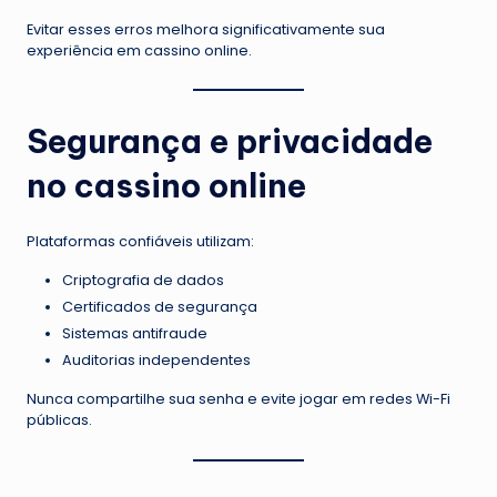
Evitar esses erros melhora significativamente sua
experiência em cassino online.
Segurança e privacidade
no cassino online
Plataformas confiáveis utilizam:
Criptografia de dados
Certificados de segurança
Sistemas antifraude
Auditorias independentes
Nunca compartilhe sua senha e evite jogar em redes Wi-Fi
públicas.