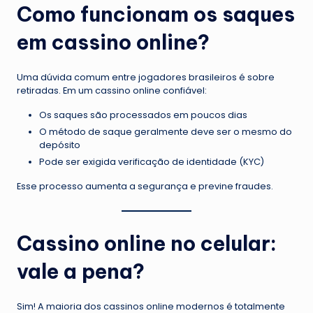
Como funcionam os saques
em cassino online?
Uma dúvida comum entre jogadores brasileiros é sobre
retiradas. Em um cassino online confiável:
Os saques são processados em poucos dias
O método de saque geralmente deve ser o mesmo do
depósito
Pode ser exigida verificação de identidade (KYC)
Esse processo aumenta a segurança e previne fraudes.
Cassino online no celular:
vale a pena?
Sim! A maioria dos cassinos online modernos é totalmente