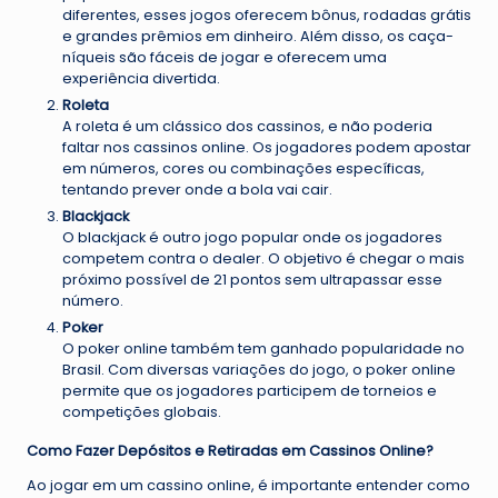
diferentes, esses jogos oferecem bônus, rodadas grátis
e grandes prêmios em dinheiro. Além disso, os caça-
níqueis são fáceis de jogar e oferecem uma
experiência divertida.
Roleta
A roleta é um clássico dos cassinos, e não poderia
faltar nos cassinos online. Os jogadores podem apostar
em números, cores ou combinações específicas,
tentando prever onde a bola vai cair.
Blackjack
O blackjack é outro jogo popular onde os jogadores
competem contra o dealer. O objetivo é chegar o mais
próximo possível de 21 pontos sem ultrapassar esse
número.
Poker
O poker online também tem ganhado popularidade no
Brasil. Com diversas variações do jogo, o poker online
permite que os jogadores participem de torneios e
competições globais.
Como Fazer Depósitos e Retiradas em Cassinos Online?
Ao jogar em um cassino online, é importante entender como