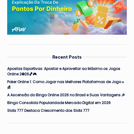
Recent Posts
Apostas Esportivas: Apostar e Aproveitar ao Máximo os Jogos
Online 2⚽26🏀🎮
Poker Online 1: Como Jogar nas Melhores Plataformas de Jogo ♠️
💰
A Ascensão do Bingo Online 2026 no Brasil e Suas Vantagens 🎉
Bingo Consolida Popularidade Mercado Digital em 2026
Slots 777 Destaca Crescimento dos Slots 777