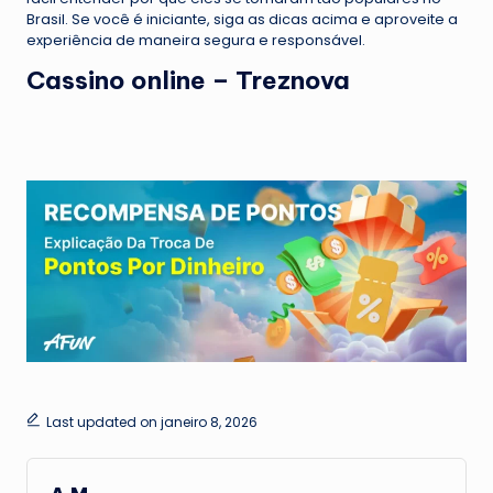
Brasil. Se você é iniciante, siga as dicas acima e aproveite a
experiência de maneira segura e responsável.
Cassino online
–
Treznova
Last updated on janeiro 8, 2026