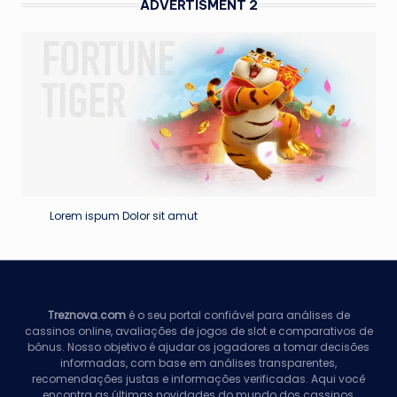
ADVERTISMENT 2
Lorem ispum Dolor sit amut
Treznova.com
é o seu portal confiável para análises de
cassinos online, avaliações de jogos de slot e comparativos de
bônus. Nosso objetivo é ajudar os jogadores a tomar decisões
informadas, com base em análises transparentes,
recomendações justas e informações verificadas. Aqui você
encontra as últimas novidades do mundo dos cassinos,