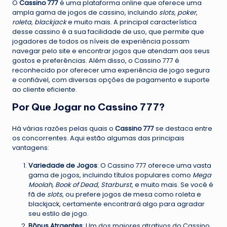
O
Cassino 777
é uma plataforma online que oferece uma
ampla gama de jogos de cassino, incluindo
slots
,
poker
,
roleta
,
blackjack
e muito mais. A principal característica
desse cassino é a sua facilidade de uso, que permite que
jogadores de todos os níveis de experiência possam
navegar pelo site e encontrar jogos que atendam aos seus
gostos e preferências. Além disso, o Cassino 777 é
reconhecido por oferecer uma experiência de jogo segura
e confiável, com diversas opções de pagamento e suporte
ao cliente eficiente.
Por Que Jogar no Cassino 777?
Há várias razões pelas quais o
Cassino 777
se destaca entre
os concorrentes. Aqui estão algumas das principais
vantagens:
Variedade de Jogos
: O Cassino 777 oferece uma vasta
gama de jogos, incluindo títulos populares como
Mega
Moolah
,
Book of Dead
,
Starburst
, e muito mais. Se você é
fã de
slots
, ou prefere jogos de mesa como roleta e
blackjack, certamente encontrará algo para agradar
seu estilo de jogo.
Bônus Atraentes
: Um dos maiores atrativos do Cassino