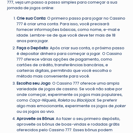
777, veja um passo a passo simples para começar a sua
jornada de jogos online:
Crie sua Conta
: O primeiro passo para jogar no Cassino
777 é criar uma conta. Para isso, você precisará
fornecer informações básicas, como nome, e-mail e
idade. Lembre-se de que você deve ter mais de 18
anos para jogar.
Faça o Depósito
: Após criar sua conta, o próximo passo
é depositar dinheiro para começar a jogar. O Cassino
777 oferece várias opções de pagamento, como
cartões de crédito, transferências bancárias, e
carteiras digitais, permitindo que você escolha o
método mais conveniente para você.
Escolha seu Jogo
: O Cassino 777 oferece uma ampla
variedade de jogos de cassino. Se você não sabe por
onde começar, experimente os jogos mais populares,
como
Caça-Níqueis
,
Roleta
ou
Blackjack
. Se preferir
algo mais emocionante, experimente os jogos de
poker
ou os jogos ao vivo.
Aproveite os Bônus
: Ao fazer o seu primeiro depósito,
aproveite os bônus de boas-vindas e rodadas grátis
oferecidos pelo Cassino 777. Esses bônus podem