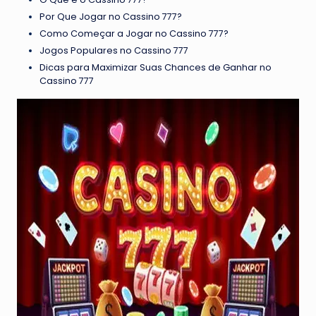
Por Que Jogar no Cassino 777?
Como Começar a Jogar no Cassino 777?
Jogos Populares no Cassino 777
Dicas para Maximizar Suas Chances de Ganhar no
Cassino 777