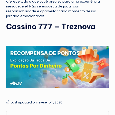
oferece tudo o que você precisa para uma experiência
inesquecível. Não se esqueça de jogar com
responsabilidade e aproveitar cada momento dessa
jornada emocionante!
Cassino 777
–
Treznova
Last updated on fevereiro 11, 2026