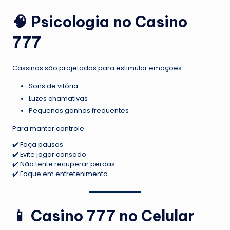
🧠 Psicologia no Casino
777
Cassinos são projetados para estimular emoções:
Sons de vitória
Luzes chamativas
Pequenos ganhos frequentes
Para manter controle:
✔️ Faça pausas
✔️ Evite jogar cansado
✔️ Não tente recuperar perdas
✔️ Foque em entretenimento
📱 Casino 777 no Celular