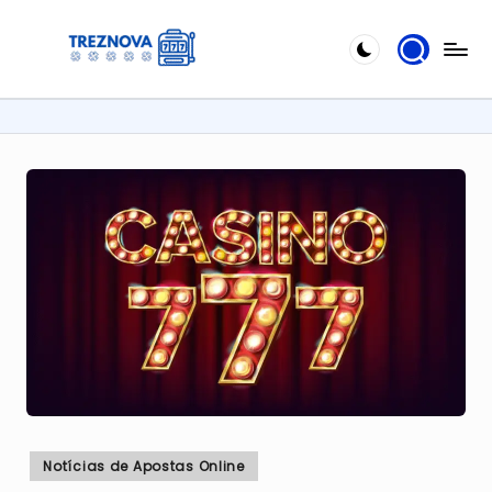
Skip
T
Guia
to
de
content
R
Cassinos
Online
E
e
Avaliações
Z
de
Jogos
N
O
V
A
Posted
Notícias de Apostas Online
in