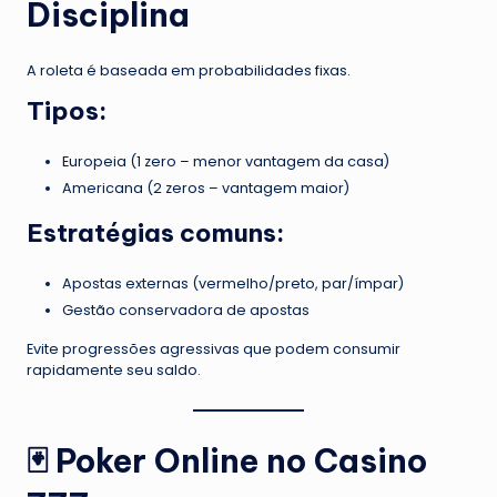
Disciplina
A roleta é baseada em probabilidades fixas.
Tipos:
Europeia (1 zero – menor vantagem da casa)
Americana (2 zeros – vantagem maior)
Estratégias comuns:
Apostas externas (vermelho/preto, par/ímpar)
Gestão conservadora de apostas
Evite progressões agressivas que podem consumir
rapidamente seu saldo.
🃏 Poker Online no Casino