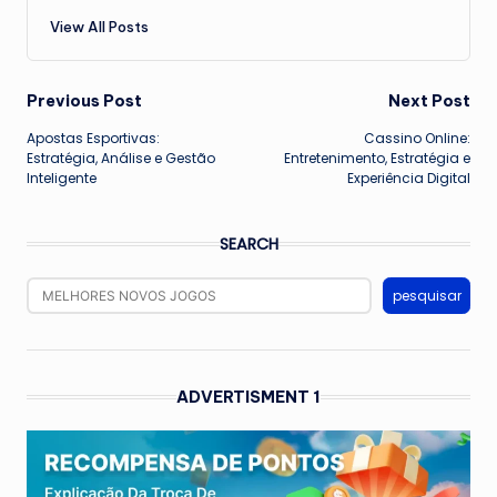
View All Posts
Post
Previous Post
Next Post
Apostas Esportivas:
Cassino Online:
navigation
Estratégia, Análise e Gestão
Entretenimento, Estratégia e
Inteligente
Experiência Digital
SEARCH
pesquisar
ADVERTISMENT 1