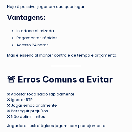
Hoje é possível jogar em qualquer lugar.
Vantagens:
Interface otimizada
Pagamentos rápidos
Acesso 24 horas
Mas é essencial manter controle de tempo e orçamento.
🚨 Erros Comuns a Evitar
❌ Apostar todo saldo rapidamente
❌ Ignorar RTP
❌ Jogar emocionalmente
❌ Perseguir prejuízos
❌ Não definir limites
Jogadores estratégicos jogam com planejamento.