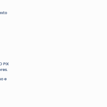
exto
O PIX
ores.
so e