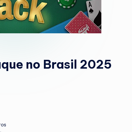
que no Brasil 2025
ros