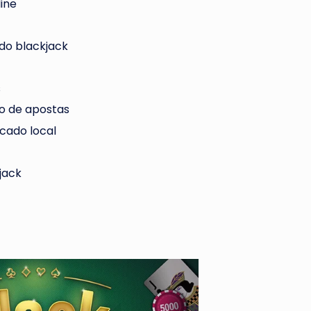
ine
do blackjack
s
o de apostas
cado local
jack