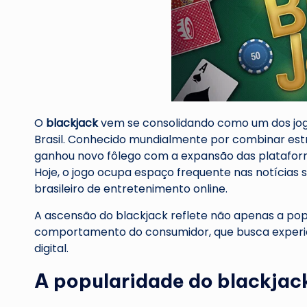
O
blackjack
vem se consolidando como um dos jogo
Brasil. Conhecido mundialmente por combinar estr
ganhou novo fôlego com a expansão das plataforma
Hoje, o jogo ocupa espaço frequente nas notíci
brasileiro de entretenimento online.
A ascensão do blackjack reflete não apenas a po
comportamento do consumidor, que busca experiên
digital.
A popularidade do blackjack