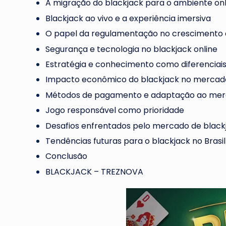
A migração do blackjack para o ambiente onl
Blackjack ao vivo e a experiência imersiva
O papel da regulamentação no crescimento 
Segurança e tecnologia no blackjack online
Estratégia e conhecimento como diferenciai
Impacto econômico do blackjack no mercad
Métodos de pagamento e adaptação ao mer
Jogo responsável como prioridade
Desafios enfrentados pelo mercado de black
Tendências futuras para o blackjack no Brasil
Conclusão
BLACKJACK – TREZNOVA