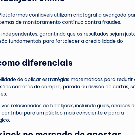
Plataformas confiáveis utilizam criptografia avançada pa
istemas de monitoramento contínuo contra fraudes.
 independentes, garantindo que os resultados sejam just
são fundamentais para fortalecer a credibilidade do
como diferenciais
ilidade de aplicar estratégias matemáticas para reduzir 
sões corretas de compra, parada ou divisão de cartas, s
es.
vos relacionados ao blackjack, incluindo guias, análises 
contribui para um público mais consciente e para a
ico.
kjack no mercado de apostas