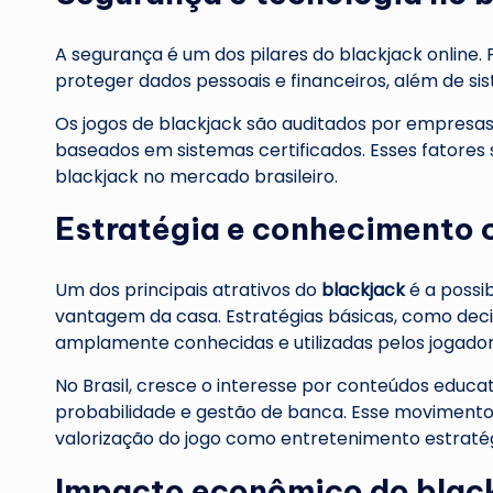
A segurança é um dos pilares do blackjack online. 
proteger dados pessoais e financeiros, além de s
Os jogos de blackjack são auditados por empresas
baseados em sistemas certificados. Esses fatores 
blackjack no mercado brasileiro.
Estratégia e conhecimento 
Um dos principais atrativos do
blackjack
é a possib
vantagem da casa. Estratégias básicas, como deci
amplamente conhecidas e utilizadas pelos jogador
No Brasil, cresce o interesse por conteúdos educati
probabilidade e gestão de banca. Esse movimento 
valorização do jogo como entretenimento estratég
Impacto econômico do blac