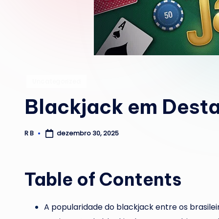
Posted
Uncategorized
in
Blackjack em Desta
R B
dezembro 30, 2025
Posted
by
Table of Contents
A popularidade do blackjack entre os brasilei