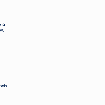
 já
ne,
pais