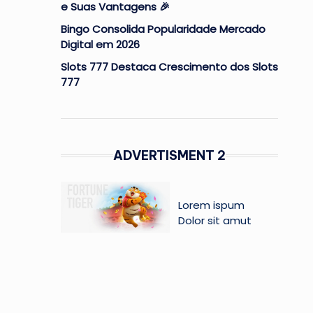
e Suas Vantagens 🎉
Bingo Consolida Popularidade Mercado
Digital em 2026
Slots 777 Destaca Crescimento dos Slots
777
ADVERTISMENT 2
Lorem ispum
Dolor sit amut