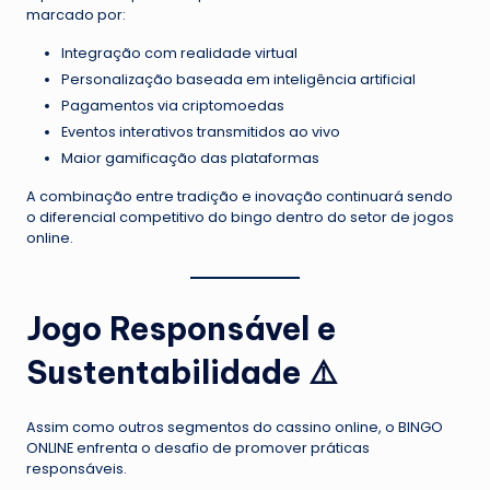
marcado por:
Integração com realidade virtual
Personalização baseada em inteligência artificial
Pagamentos via criptomoedas
Eventos interativos transmitidos ao vivo
Maior gamificação das plataformas
A combinação entre tradição e inovação continuará sendo
o diferencial competitivo do bingo dentro do setor de jogos
online.
Jogo Responsável e
Sustentabilidade ⚠️
Assim como outros segmentos do cassino online, o BINGO
ONLINE enfrenta o desafio de promover práticas
responsáveis.