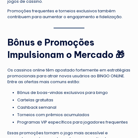
jogos de cassino.
Promoções frequentes e torneios exclusivos também
contribuem para aumentar o engajamento e fidelização.
Bônus e Promoções
Impulsionam o Mercado 🎁
Os cassinos online têm apostado fortemente em estratégias
promocionais para atrair novos usuários ao BINGO ONLINE.
Entre as ofertas mais comuns estão:
Bônus de boas-vindas exclusivos para bingo
Cartelas gratuitas
Cashback semanal
Torneios com prêmios acumulados
Programas VIP específicos para jogadores frequentes
Essas promoções tornam o jogo mais acessível e