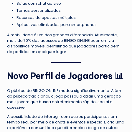
Salas com chat ao vivo
Temas personalizados
Recursos de apostas múltiplas
Aplicativos otimizados para smartphones
A mobilidade é um dos grandes diferenciais. Atualmente,
mais de 70% dos acessos ao BINGO ONLINE ocorrem via
dispositivos móveis, permitindo que jogadores participem
de partidas em qualquer lugar.
Novo Perfil de Jogadores 📊
O público do BINGO ONLINE mudou significativamente. Além
do público tradicional, o jogo passou a atrair uma geração
mais jovem que busca entretenimento rápido, social e
acessível.
A possibilidade de interagir com outros participantes em
tempo real, por meio de chats e eventos especiais, cria uma
experiência comunitária que diferencia o bingo de outros