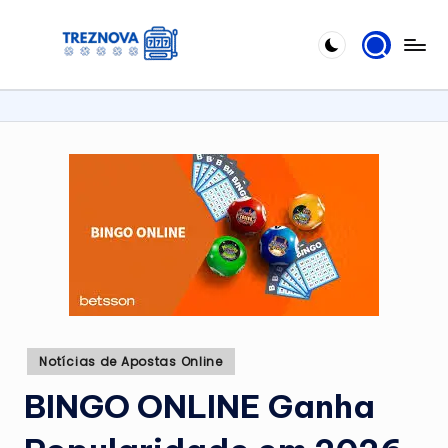
Skip
T
Guia
to
de
content
R
Cassinos
Online
E
e
Avaliações
Z
de
Jogos
N
O
V
A
Posted
Notícias de Apostas Online
in
BINGO ONLINE Ganha