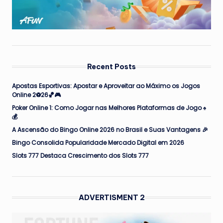
Recent Posts
Apostas Esportivas: Apostar e Aproveitar ao Máximo os Jogos
Online 2⚽26🏀🎮
Poker Online 1: Como Jogar nas Melhores Plataformas de Jogo ♠️
💰
A Ascensão do Bingo Online 2026 no Brasil e Suas Vantagens 🎉
Bingo Consolida Popularidade Mercado Digital em 2026
Slots 777 Destaca Crescimento dos Slots 777
ADVERTISMENT 2