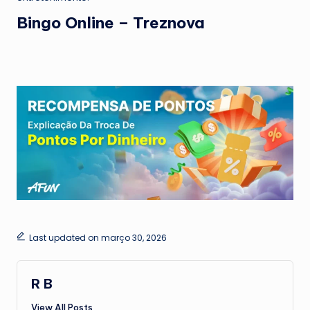
Bingo Online
–
Treznova
Last updated on março 30, 2026
R B
View All Posts