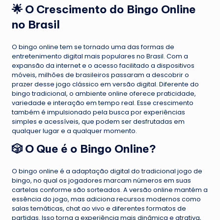
🌟 O Crescimento do Bingo Online
no Brasil
O bingo online tem se tornado uma das formas de
entretenimento digital mais populares no Brasil. Com a
expansão da internet e o acesso facilitado a dispositivos
móveis, milhões de brasileiros passaram a descobrir o
prazer desse jogo clássico em versão digital. Diferente do
bingo tradicional, o ambiente online oferece praticidade,
variedade e interação em tempo real. Esse crescimento
também é impulsionado pela busca por experiências
simples e acessíveis, que podem ser desfrutadas em
qualquer lugar e a qualquer momento.
🎲 O Que é o Bingo Online?
O bingo online é a adaptação digital do tradicional jogo de
bingo, no qual os jogadores marcam números em suas
cartelas conforme são sorteados. A versão online mantém a
essência do jogo, mas adiciona recursos modernos como
salas temáticas, chat ao vivo e diferentes formatos de
partidas. Isso torna a experiência mais dinâmica e atrativa,