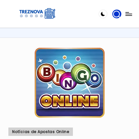
Skip
T
Guia
to
de
content
R
Cassinos
Online
E
e
Avaliações
Z
de
Jogos
N
O
V
A
Posted
Notícias de Apostas Online
in