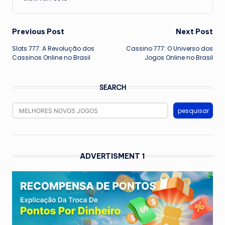
Post
Previous Post
Next Post
Slots 777: A Revolução dos
Cassino 777: O Universo dos
navigation
Cassinos Online no Brasil
Jogos Online no Brasil
SEARCH
pesquisar
ADVERTISMENT 1