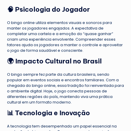
🧠 Psicologia do Jogador
O bingo online utiliza elementos visuais e sonoros para
manter os jogadores engajados. A expectativa de
completar uma cartela e a emoção do “quase ganhar”
criam uma experiência envolvente. Compreender esses
fatores ajuda os jogadores a manter o controle e aproveitar
o jogo de forma saudável e consciente.
🌍 Impacto Cultural no Brasil
O bingo sempre fez parte da cultura brasileira, sendo
popular em eventos sociais e encontros familiares. Com a
chegada do bingo online, essa tradição foi reinventada para
o ambiente digital. Hoje, o jogo conecta pessoas de
diferentes regiões do país, mantendo viva uma prática
cultural em um formato moderno.
📊 Tecnologia e Inovação
A tecnologia tem desempenhado um papel essencial na