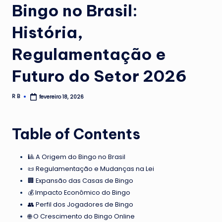
Bingo no Brasil:
História,
Regulamentação e
Futuro do Setor 2026
R B
fevereiro 18, 2026
Posted
by
Table of Contents
🎱 A Origem do Bingo no Brasil
📜 Regulamentação e Mudanças na Lei
🏢 Expansão das Casas de Bingo
💰 Impacto Econômico do Bingo
👥 Perfil dos Jogadores de Bingo
🌐 O Crescimento do Bingo Online