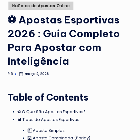
Posted
Notícias de Apostas Online
in
⚽ Apostas Esportivas
2026 : Guia Completo
Para Apostar com
Inteligência
R B
março 2, 2026
Posted
by
Table of Contents
⚽ O Que São Apostas Esportivas?
📊 Tipos de Apostas Esportivas
1️⃣ Aposta Simples
2️⃣ Aposta Combinada (Parlay)