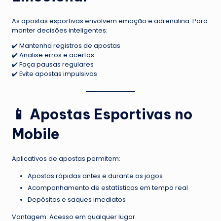
As apostas esportivas envolvem emoção e adrenalina. Para
manter decisões inteligentes:
✔️ Mantenha registros de apostas
✔️ Analise erros e acertos
✔️ Faça pausas regulares
✔️ Evite apostas impulsivas
📱 Apostas Esportivas no
Mobile
Aplicativos de apostas permitem:
Apostas rápidas antes e durante os jogos
Acompanhamento de estatísticas em tempo real
Depósitos e saques imediatos
Vantagem: Acesso em qualquer lugar.