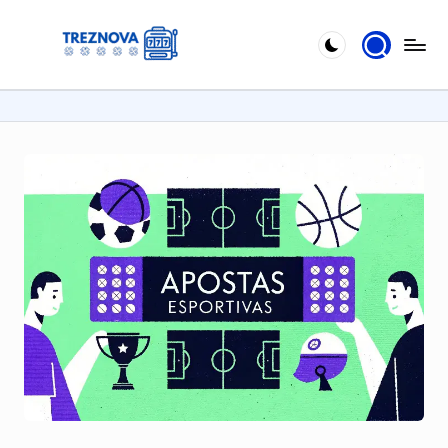
Skip
T
Guia
to
de
content
R
Cassinos
Online
E
e
Avaliações
Z
de
Jogos
N
O
V
A