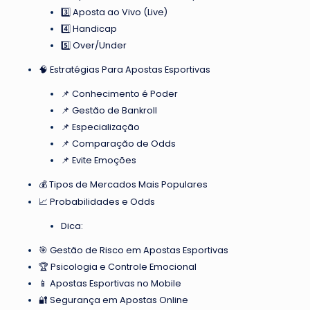
3️⃣ Aposta ao Vivo (Live)
4️⃣ Handicap
5️⃣ Over/Under
🧠 Estratégias Para Apostas Esportivas
📌 Conhecimento é Poder
📌 Gestão de Bankroll
📌 Especialização
📌 Comparação de Odds
📌 Evite Emoções
💰 Tipos de Mercados Mais Populares
📈 Probabilidades e Odds
Dica:
🎯 Gestão de Risco em Apostas Esportivas
🏆 Psicologia e Controle Emocional
📱 Apostas Esportivas no Mobile
🔐 Segurança em Apostas Online