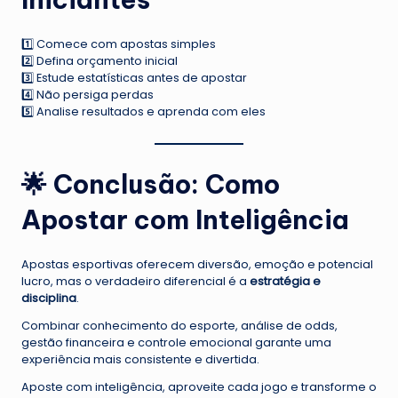
1️⃣ Comece com apostas simples
2️⃣ Defina orçamento inicial
3️⃣ Estude estatísticas antes de apostar
4️⃣ Não persiga perdas
5️⃣ Analise resultados e aprenda com eles
🌟 Conclusão: Como
Apostar com Inteligência
Apostas esportivas oferecem diversão, emoção e potencial
lucro, mas o verdadeiro diferencial é a
estratégia e
disciplina
.
Combinar conhecimento do esporte, análise de odds,
gestão financeira e controle emocional garante uma
experiência mais consistente e divertida.
Aposte com inteligência, aproveite cada jogo e transforme o