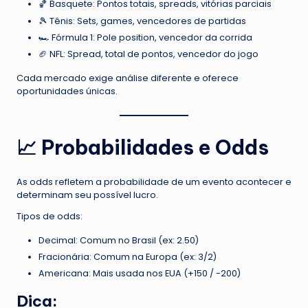
🏀 Basquete: Pontos totais, spreads, vitórias parciais
🎾 Tênis: Sets, games, vencedores de partidas
🏎️ Fórmula 1: Pole position, vencedor da corrida
🏈 NFL: Spread, total de pontos, vencedor do jogo
Cada mercado exige análise diferente e oferece
oportunidades únicas.
📈 Probabilidades e Odds
As odds refletem a probabilidade de um evento acontecer e
determinam seu possível lucro.
Tipos de odds:
Decimal: Comum no Brasil (ex: 2.50)
Fracionária: Comum na Europa (ex: 3/2)
Americana: Mais usada nos EUA (+150 / -200)
Dica: