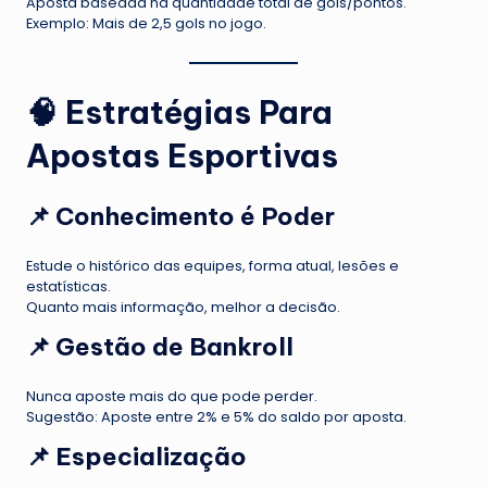
Aposta baseada na quantidade total de gols/pontos.
Exemplo: Mais de 2,5 gols no jogo.
🧠 Estratégias Para
Apostas Esportivas
📌 Conhecimento é Poder
Estude o histórico das equipes, forma atual, lesões e
estatísticas.
Quanto mais informação, melhor a decisão.
📌 Gestão de Bankroll
Nunca aposte mais do que pode perder.
Sugestão: Aposte entre 2% e 5% do saldo por aposta.
📌 Especialização