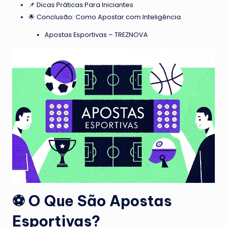
📌 Dicas Práticas Para Iniciantes
🌟 Conclusão: Como Apostar com Inteligência
Apostas Esportivas – TREZNOVA
⚽ O Que São Apostas
Esportivas?