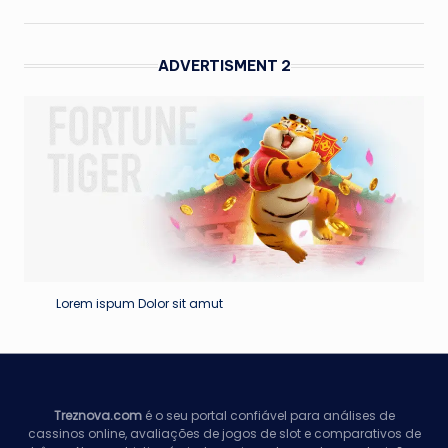
ADVERTISMENT 2
Lorem ispum Dolor sit amut
Treznova.com
é o seu portal confiável para análises de
cassinos online, avaliações de jogos de slot e comparativos de